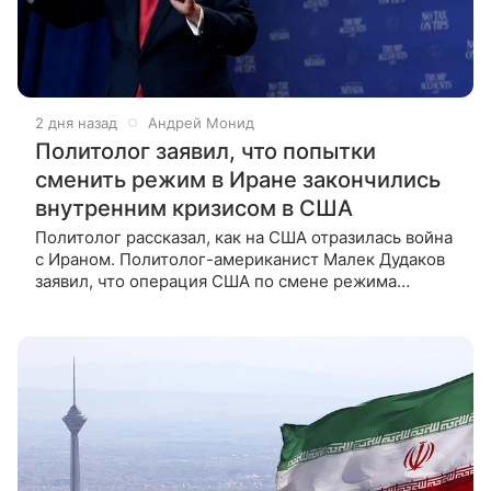
2 дня назад
Андрей Монид
Политолог заявил, что попытки
сменить режим в Иране закончились
внутренним кризисом в США
Политолог рассказал, как на США отразилась война
с Ираном. Политолог-американист Малек Дудаков
заявил, что операция США по смене режима
в Иране провалилась. Более того, война
на Ближнем Востоке