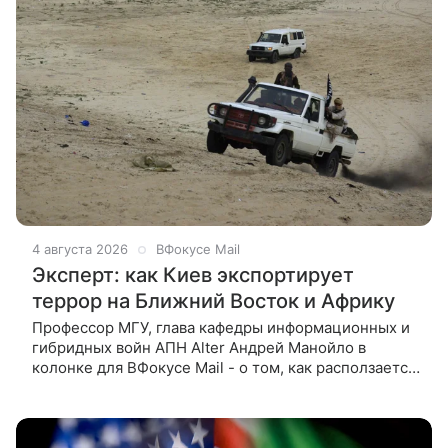
4 августа 2026
ВФокусе Mail
Эксперт: как Киев экспортирует
террор на Ближний Восток и Африку
Профессор МГУ, глава кафедры информационных и
гибридных войн АПН Alter Андрей Манойло в
колонке для ВФокусе Mail - о том, как расползается
террористическая группировка киевского режима
по Ближнему Востоку и