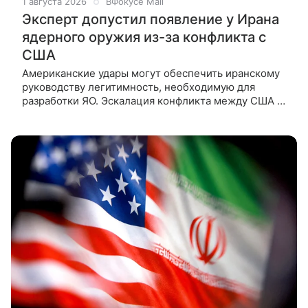
1 августа 2026
ВФокусе Mail
Эксперт допустил появление у Ирана
ядерного оружия из-за конфликта с
США
Американские удары могут обеспечить иранскому
руководству легитимность, необходимую для
разработки ЯО. Эскалация конфликта между США и
Ираном может создать для Тегерана правовые
основания для разработки