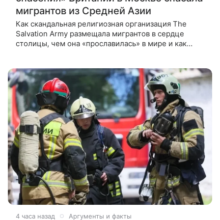
мигрантов из Средней Азии
Как скандальная религиозная организация The
Salvation Army размещала мигрантов в сердце
столицы, чем она «прославилась» в мире и как
не попасть на удочку сектантов — в материале
ВФокусе Mail. В Крестьянском
4 часа назад
Аргументы и факты