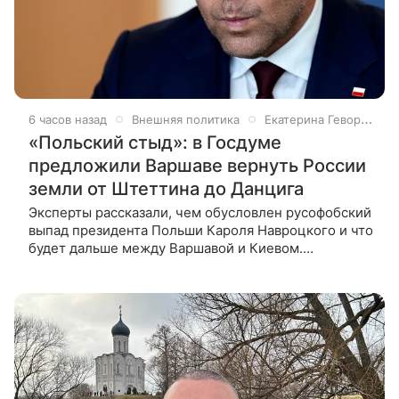
6 часов назад
Внешняя политика
Екатерина Геворкян
«Польский стыд»: в Госдуме
предложили Варшаве вернуть России
земли от Штеттина до Данцига
Эксперты рассказали, чем обусловлен русофобский
выпад президента Польши Кароля Навроцкого и что
будет дальше между Варшавой и Киевом.
На митинге поддерживающих партию «Право
и справедливость» лидер Польши