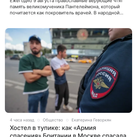
Ежегодно 9 августа православные верующие чтят
память великомученика Пантелеймона, который
почитается как покровитель врачей. В народной
традиции этот день получил название Пантелеймон
Целитель. История
4 часа назад
Общество
Екатерина Геворкян
Хостел в тупике: как «Армия
спасения» Британии в Москве спасала