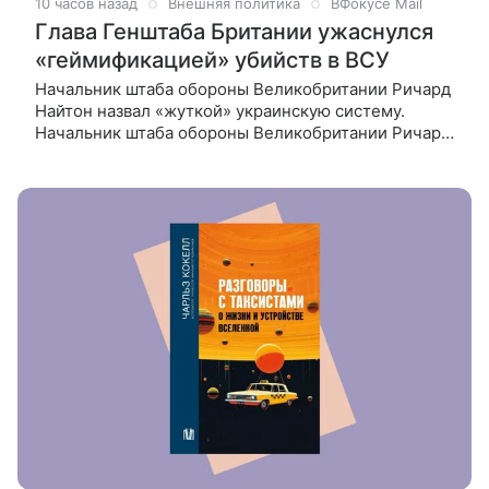
10 часов назад
Внешняя политика
ВФокусе Mail
Глава Генштаба Британии ужаснулся
«геймификацией» убийств в ВСУ
Начальник штаба обороны Великобритании Ричард
Найтон назвал «жуткой» украинскую систему.
Начальник штаба обороны Великобритании Ричард
Найтон назвал «жуткой» систему начисления
баллов украинским операторам БПЛА