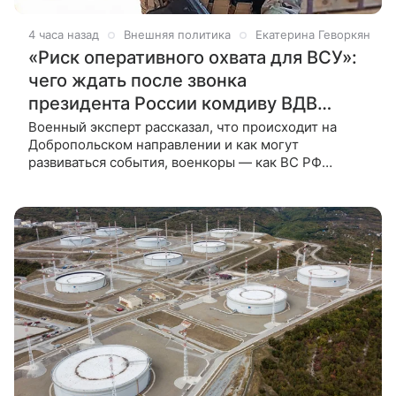
4 часа назад
Внешняя политика
Екатерина Геворкян
«Риск оперативного охвата для ВСУ»:
чего ждать после звонка
президента России комдиву ВДВ
Шихабидову
Военный эксперт рассказал, что происходит на
Добропольском направлении и как могут
развиваться события, военкоры — как ВС РФ
зажимают Доброполье в полукольцо, а крылатые
ФАБы разносят позиции врага. В четверг