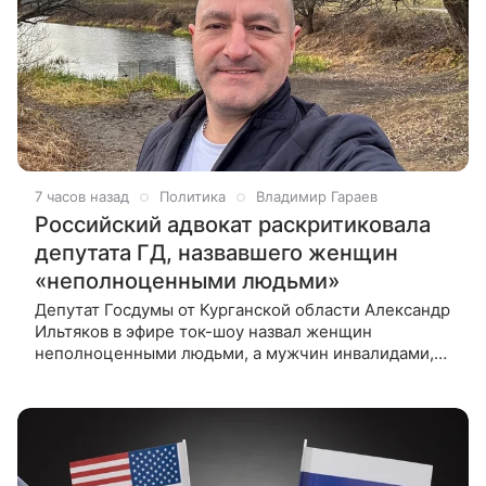
7 часов назад
Политика
Владимир Гараев
Российский адвокат раскритиковала
депутата ГД, назвавшего женщин
«неполноценными людьми»
Депутат Госдумы от Курганской области Александр
Ильтяков в эфире ток-шоу назвал женщин
неполноценными людьми, а мужчин инвалидами,
ссылаясь на свою трактовку Ветхого Завета. Член
Адвокатской палаты Московской