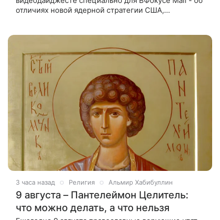
видеодайджесте специально для ВФокусе Mail - об
отличиях новой ядерной стратегии США,
самоубийствах в киберкомандовании Пентагона,
использовании опыта ВСУ американской
3 часа назад
Религия
Альмир Хабибуллин
9 августа – Пантелеймон Целитель:
что можно делать, а что нельзя