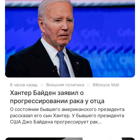
8 часов назад
Внешняя политика
ВФокусе Mail
Хантер Байден заявил о
прогрессировании рака у отца
О состоянии бывшего американского президента
рассказал его сын Хантер. У бывшего президента
США Джо Байдена прогрессирует рак
предстательной железы. Об этом BBC News
рассказал его сын Хантер Байден, пишет