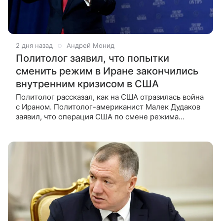
2 дня назад
Андрей Монид
Политолог заявил, что попытки
сменить режим в Иране закончились
внутренним кризисом в США
Политолог рассказал, как на США отразилась война
с Ираном. Политолог-американист Малек Дудаков
заявил, что операция США по смене режима
в Иране провалилась. Более того, война
на Ближнем Востоке