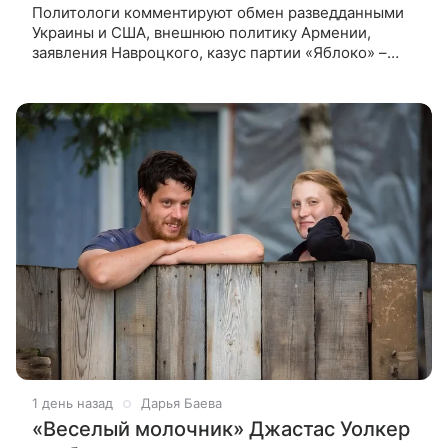
Политологи комментируют обмен разведданными
Украины и США, внешнюю политику Армении,
заявления Навроцкого, казус партии «Яблоко» –
обзор ВФокусе Mail. Обмен данными между США и
Украиной По данным POLITICO, США
1 день назад
Дарья Баева
«Веселый молочник» Джастас Уолкер