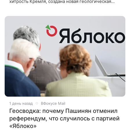
хитрость Кремля, создана новая геологическая
карта Луны. Главные события недели глазами
китайских СМИ — в материале ВФокусе Mail.
1 день назад
ВФокусе Mail
Геосводка: почему Пашинян отменил
референдум, что случилось с партией
«Яблоко»