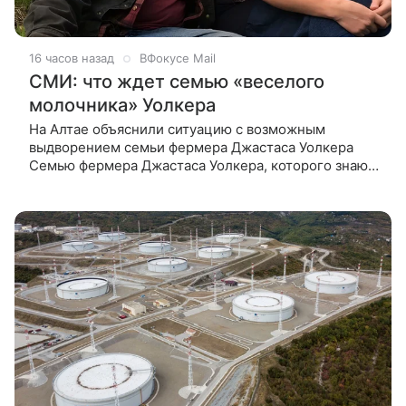
16 часов назад
ВФокусе Mail
СМИ: что ждет семью «веселого
молочника» Уолкера
На Алтае объяснили ситуацию с возможным
выдворением семьи фермера Джастаса Уолкера
Семью фермера Джастаса Уолкера, которого знают
как «веселого молочника», пока не собираются
выдворять из России. Об этом РИА