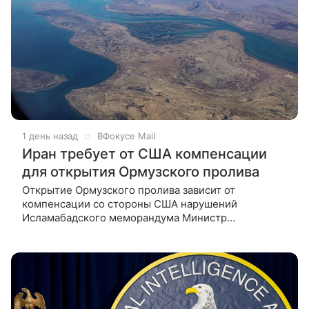
1 день назад
ВФокусе Mail
Иран требует от США компенсации
для открытия Ормузского пролива
Открытие Ормузского пролива зависит от
компенсации со стороны США нарушений
Исламабадского меморандума Министр
иностранных дел Ирана Аббас Арагчи заявил, что
возобновление полноценного судоходства через