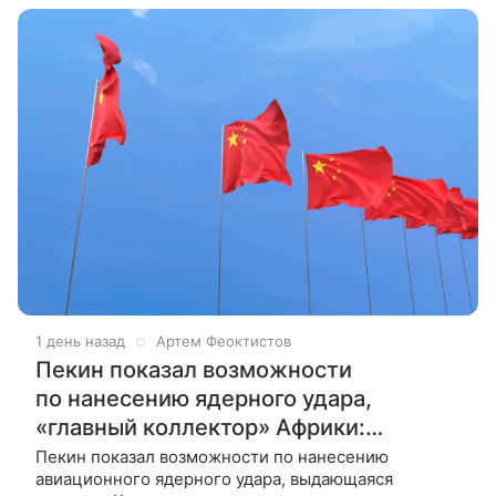
1 день назад
Артем Феоктистов
Пекин показал возможности
по нанесению ядерного удара,
«главный коллектор» Африки:
дайджест СМИ Китая
Пекин показал возможности по нанесению
авиационного ядерного удара, выдающаяся