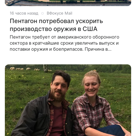
16 часов назад
ВФокусе Mail
Пентагон потребовал ускорить
производство оружия в США
Пентагон требует от американского оборонного
сектора в кратчайшие сроки увеличить выпуск и
поставки оружия и боеприпасов. Причина в
дефиците, который возник на фоне операции
против Ирана. Об этом пишет