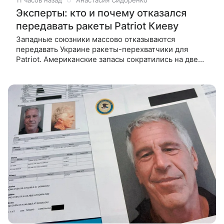
11 часов назад
Анастасия Сидоренко
Эксперты: кто и почему отказался
передавать ракеты Patriot Киеву
Западные союзники массово отказываются
передавать Украине ракеты-перехватчики для
Patriot. Американские запасы сократились на две
трети, Польша не имеет резервов, а Финляндия не
может рисковать боеготовностью.