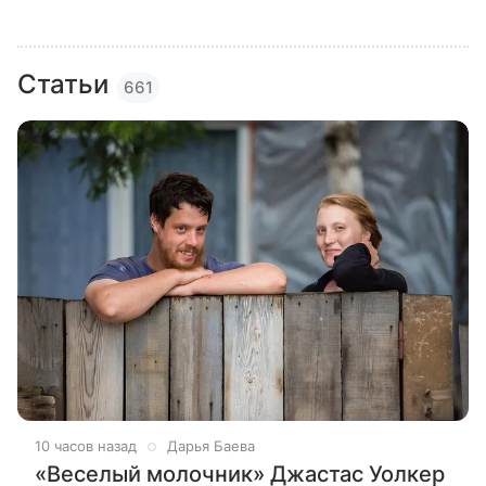
Статьи
661
10 часов назад
Дарья Баева
«Веселый молочник» Джастас Уолкер