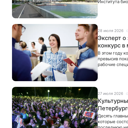
Института био
28 июля 2026
Эксперт о
конкурс в
В этом году к
превысив пок
рабочие специ
Mail
27 июля 2026
Культурный
Петербурге
Десять главны
которые состо
последнюю не