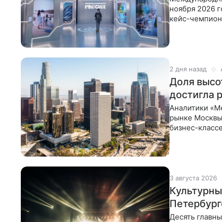
ноября 2026 г
кейс-чемпион
фантастики.
2 дня назад
Доля высо
достигла 
Аналитики «М
рынке Москвы.
бизнес-классе
Эксперты свя
3 августа 2026
Культурный
Петербурге
Десять главны