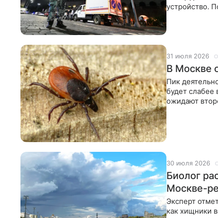
устройство. 
комитета, бо
31 июля 2026
В Москве 
Пик деятельно
будет слабее 
ожидают втор
биологически
30 июля 2026
Биолог ра
Москве-р
Эксперт отмет
как хищники 