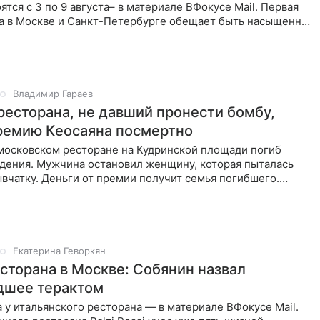
ятся с 3 по 9 августа– в материале ВФокусе Mail. Первая
та в Москве и Санкт-Петербурге обещает быть насыщенной
Владимир Гараев
ресторана, не давший пронести бомбу,
ремию Кеосаяна посмертно
 московском ресторане на Кудринской площади погиб
едения. Мужчина остановил женщину, которая пыталась
вчатку. Деньги от премии получит семья погибшего.
анник,
Екатерина Геворкян
есторана в Москве: Собянин назвал
дшее терактом
 у итальянского ресторана — в материале ВФокусе Mail.