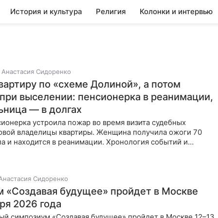
История и культура
Религия
Колонки и интервью
Анастасия Сидоренко
вартиру по «схеме Долиной», а потом
 при выселении: пенсионерка в реанимации,
ьница — в долгах
ионерка устроила пожар во время визита судебных
новой владелицы квартиры. Женщина получила ожоги 70
а и находится в реанимации. Хронология событий и
конфликта.
Анастасия Сидоренко
 «Создавая будущее» пройдет в Москве
ря 2026 года
й симпозиум «Создавая будущее» пройдет в Москве 12–13