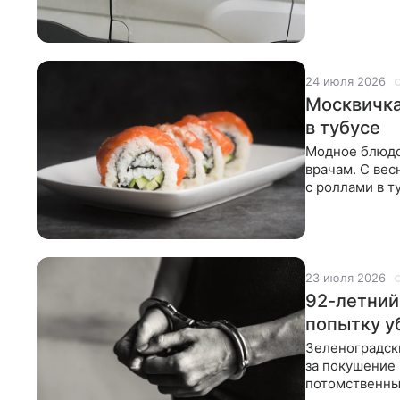
улице, сообщ
24 июля 2026
Москвичка
в тубусе
Модное блюдо
врачам. С вес
с роллами в 
что в Москве 
23 июля 2026
92-летний
попытку у
Зеленоградски
за покушение
потомственны