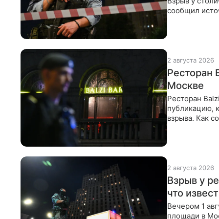
Взрыв у столи
сообщил исто
врачи бороли
2 августа 2026
Ресторан B
Москве
Ресторан Balz
публикацию, 
взрыва. Как 
в субботу веч
2 августа 2026
Взрыв у р
что извес
Вечером 1 авг
площади в Мо