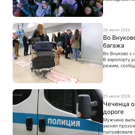
своих жителе
26 июля 2026
Во Внуков
багажа
Во Внуково с 
В аэропорту р
режим, сообщ
обработки ба
25 июля 2026
Чеченца о
дороге
Мужчине выпи
заснял прохож
оштрафовали 