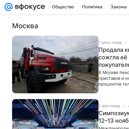
Общество
Политика
Законы
Москва
1 день назад
Продала к
сожгла её
покупател
В Москве пенс
приставов и 
процентов тел
предыстория 
2 дня назад
Симпозиум
12–13 нояб
Международны