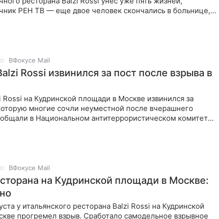
чного ресторана Balzi Rossi унес уже пять жизней,
чник РЕН ТВ — еще двое человек скончались в больнице,
сь
ВФокусе Mail
alzi Rossi извинился за пост после взрыва в
i Rossi на Кудринской площади в Москве извинился за
которую многие сочли неуместной после вчерашнего
сообщали в Национальном антитеррористическом комитете,
ером
ВФокусе Mail
есторана на Кудринской площади в Москве:
тно
уста у итальянского ресторана Balzi Rossi на Кудринской
скве прогремел взрыв. Сработало самодельное взрывное