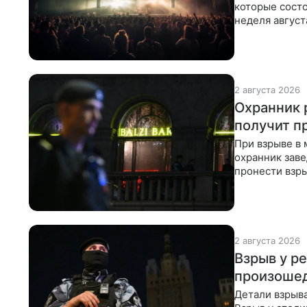
которые состо
неделя авгус
событиями. В
2 августа 2026
Охранник 
получит п
При взрыве в
охранник зав
пронести взры
Погибший охр
2 августа 2026
Взрыв у р
произоше
Детали взрыва