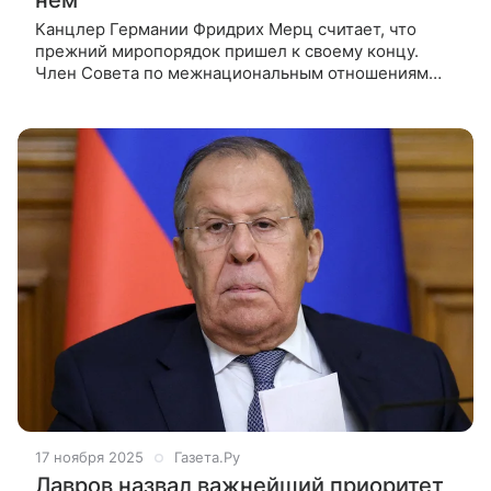
Канцлер Германии Фридрих Мерц считает, что
прежний миропорядок пришел к своему концу.
Член Совета по межнациональным отношениям
при президенте РФ Богдан Безпалько специально
для ВФокусе Mail рассказал, когда
17 ноября 2025
Газета.Ру
Лавров назвал важнейший приоритет