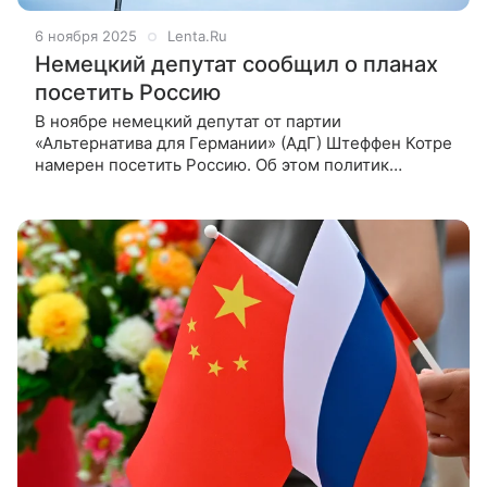
6 ноября 2025
Lenta.Ru
Немецкий депутат сообщил о планах
посетить Россию
В ноябре немецкий депутат от партии
«Альтернатива для Германии» (АдГ) Штеффен Котре
намерен посетить Россию. Об этом политик
сообщил в беседе с РИА Новости. Как стало
известно, Котре отправится в Сочи. Там он,
предположительно, примет участие в международ