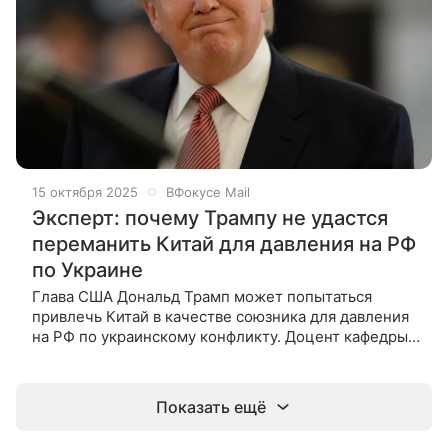
15 октября 2025
ВФокусе Mail
Эксперт: почему Трампу не удастся
переманить Китай для давления на РФ
по Украине
Глава США Дональд Трамп может попытаться
привлечь Китай в качестве союзника для давления
на РФ по украинскому конфликту. Доцент кафедры
политического анализа и социально-
психологических процессов РЭУ имени Г.
Показать ещё