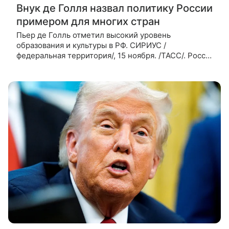
Внук де Голля назвал политику России
примером для многих стран
Пьер де Голль отметил высокий уровень
образования и культуры в РФ. СИРИУС /
федеральная территория/, 15 ноября. /ТАСС/. Россия
и ее партнеры по БРИКС строят новую архитектуру
мира, что вывело страну в число передовых и
сделало ее примером для других госуда