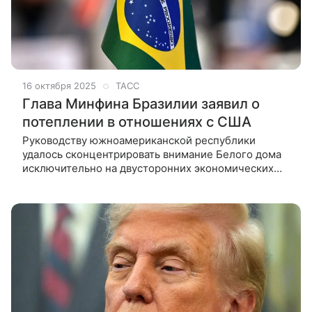
16 октября 2025
ТАСС
Глава Минфина Бразилии заявил о
потеплении в отношениях с США
Руководству южноамериканской республики
удалось сконцентрировать внимание Белого дома
исключительно на двусторонних экономических
вопросах, указал Фернанду Аддад. Власти Бразилии
и США создали условия для восстановления
отношений, так как руководству южно