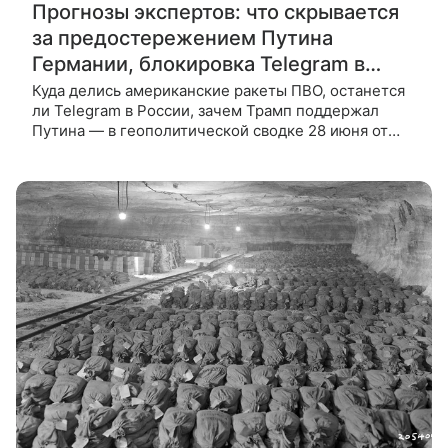
Прогнозы экспертов: что скрывается
за предостережением Путина
Германии, блокировка Telegram в
России
Куда делись американские ракеты ПВО, останется
ли Telegram в России, зачем Трамп поддержал
Путина — в геополитической сводке 28 июня от
ВФокусе Mail. Путин предостерег Германию от
поставок ракет Taurus На фоне