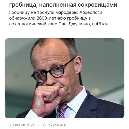
гробница, наполненная сокровищами
Гробницу не тронули мародеры. Археологи
обнаружили 2600-летнюю гробницу в
археологической зоне Сан-Джулиано, в 48 км
севернее Рима, нетронутую мародерами, передает
Fox News со ссылкой на Министерство культуры
Италии.
28 июня 2025
ВФокусе Mail