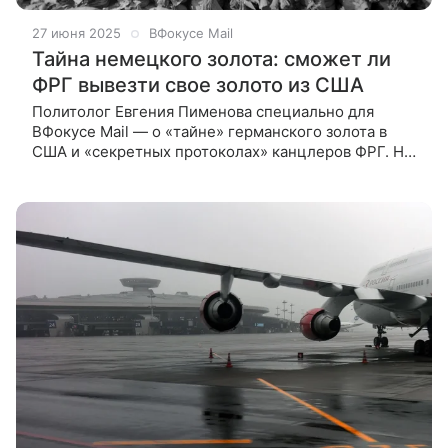
27 июня 2025
ВФокусе Mail
Тайна немецкого золота: сможет ли
ФРГ вывезти свое золото из США
Политолог Евгения Пименова специально для
ВФокусе Mail — о «тайне» германского золота в
США и «секретных протоколах» канцлеров ФРГ. На
днях СМИ облетела новость: Германия все
серьезнее думает о том, чтобы