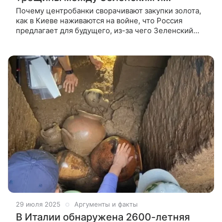
Трампом
Почему центробанки сворачивают закупки золота,
как в Киеве наживаются на войне, что Россия
предлагает для будущего, из-за чего Зеленский
обиделся на Трампа — в геополитической сводке 8
сентября от ВФокусе Mail.
29 июля 2025
Аргументы и факты
В Италии обнаружена 2600-летняя