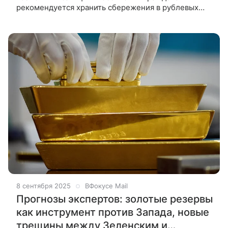
рекомендуется хранить сбережения в рублевых
депозитах отечественных банков и избегать
инвестиций в золото. Такое заявление сделал
эксперт Алексей Зубец в беседе с «Лентой.ру»
8 сентября 2025
ВФокусе Mail
Прогнозы экспертов: золотые резервы
как инструмент против Запада, новые
трещины между Зеленским и