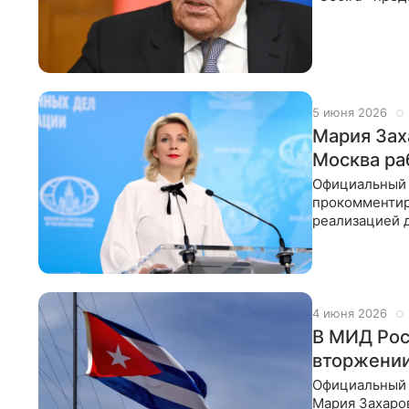
Захарова. Со
5 июня 2026
Мария Зах
Москва ра
Официальный 
прокомментир
реализацией 
отношениях Р
4 июня 2026
В МИД Рос
вторжени
Официальный 
Мария Захаров