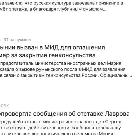
а заявила, что русская культура завоевала признание в
счёт эпатажа, а благодаря глубинным смыслам.
RT на русском
ынии вызван в МИД для оглашения
мер за закрытие генконсульства
представитель министерства иностранных дел Мария
казала о вызове румынского посла в МИД для заявления
в связи с закрытием генконсульства России. Официальный
ь
РБК
опровергла сообщения об отставке Лаврова
грядущей отставке министра иностранных дел Сергея
оответствуют действительности, сообщила телеканалу
дставитель внешнеполитического ведомства Мария