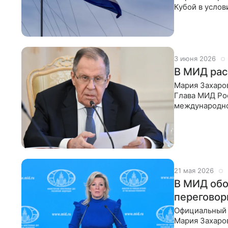
Кубой в усло
представител
3 июня 2026
В МИД рас
Мария Захаров
Глава МИД Ро
международно
российским с
21 мая 2026
В МИД обо
переговор
Официальный 
Мария Захаро