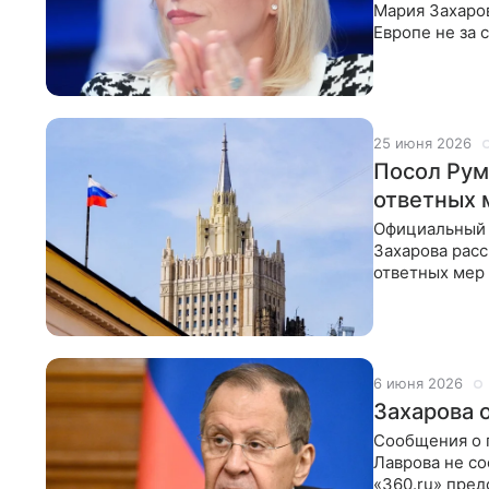
Мария Захаров
Европе не за 
Официальный
25 июня 2026
Посол Рум
ответных 
Официальный 
Захарова расс
ответных мер 
представител
6 июня 2026
Захарова 
Сообщения о 
Лаврова не с
«360.ru» пре