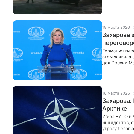
Молотова". О
19 марта 2026
Захарова з
переговор
Германия вмес
этом заявила
дел России Ма
столом,
18 марта 2026
Захарова:
Арктике
Из-за НАТО в
инцидентов, о
угрозу безопа