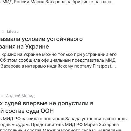
ь МИД России Мария Захарова на брифинге назвала
торым должен
Life.ru
назвала условие устойчивого
вания на Украине
 кризис на Украине можно только при устранении его
 Об этом сообщила официальный представитель МИД
Захарова в интервью индийскому порталу Firstpost.
черкнула,
Андрей Монид
х судей впервые не допустили в
й состав суда ООН
ь МИД РФ заявила о попытках Запада установить контроль
одным судом. Представитель МИД РФ Мария Захарова
в постоянный состав Международного суда ООН впервые