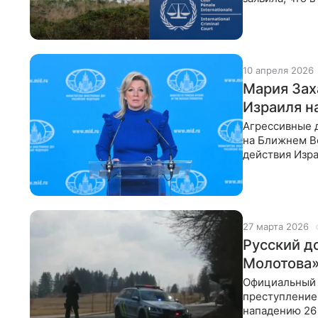
не был избран
10 апреля 2026
Мария Зах
Израиля н
Агрессивные д
на Ближнем Во
действия Изра
Официальный
27 марта 2026
Русский д
Молотова»
Официальный 
преступление 
нападению 26 