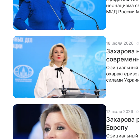
неонацизма с
МИД России М
нового главк
18 июля 2026
Захарова 
современ
Официальный 
охарактеризо
силами Украин
безопасности.
17 июля 2026
Захарова 
Европу
Официальный 