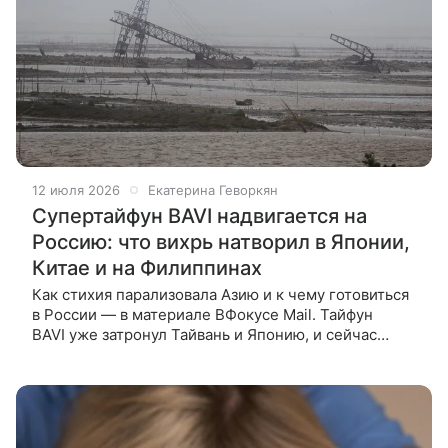
12 июля 2026
Екатерина Геворкян
Супертайфун BAVI надвигается на
Россию: что вихрь натворил в Японии,
Китае и на Филиппинах
Как стихия парализовала Азию и к чему готовиться
в России — в материале ВФокусе Mail. Тайфун
BAVI уже затронул Тайвань и Японию, и сейчас
стихия подбирается к Дальнему Востоку.
В Приморском крае 14—15 июля