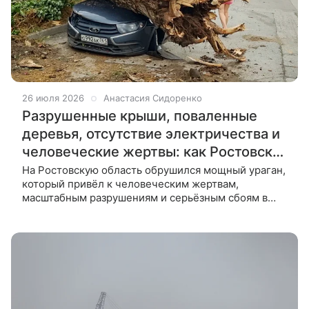
26 июля 2026
Анастасия Сидоренко
Разрушенные крыши, поваленные
деревья, отсутствие электричества и
человеческие жертвы: как Ростовская
область пережила «ураган века»
На Ростовскую область обрушился мощный ураган,
который привёл к человеческим жертвам,
масштабным разрушениям и серьёзным сбоям в
транспортном сообщении. Шквалистый ветер
срывал крыши, выбивал окна, валил