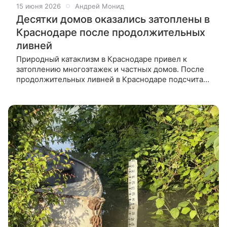
15 июня 2026
Андрей Монид
Десятки домов оказались затоплены в
Краснодаре после продолжительных
ливней
Природный катаклизм в Краснодаре привел к
затоплению многоэтажек и частных домов. После
продолжительных ливней в Краснодаре подсчитали
ущерб, который был нанесен местным жителям.
Природный катаклизм ударил