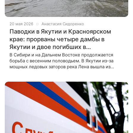
20 мая 2026
Анастасия Сидоренко
Паводки в Якутии и Красноярском
крае: прорваны четыре дамбы в
Якутии и двое погибших в
Красноярском крае
В Сибири и на Дальнем Востоке продолжается
борьба с весенним половодьем. В Якутии из-за
мощных ледовых заторов река Лена вышла из
берегов, подтопив десятки дворов в пригородах
Якутска. В Намском районе прорвало