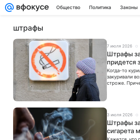
Общество
Политика
Законы
штрафы
7 июля 2026
Штрафы за
придется 
Когда-то кури
закуривали во
строже. Приче
нарушителя м
3 июля 2026
Штрафы за
сигарета 
Кажется, что 