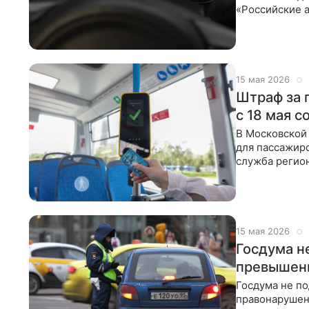
«Российские 
Уточняется, ч
15 мая 2026
Штраф за 
с 18 мая с
В Московской 
для пассажиро
служба регио
инфраструкту
15 мая 2026
Госдума н
превышени
Госдума не п
правонарушени