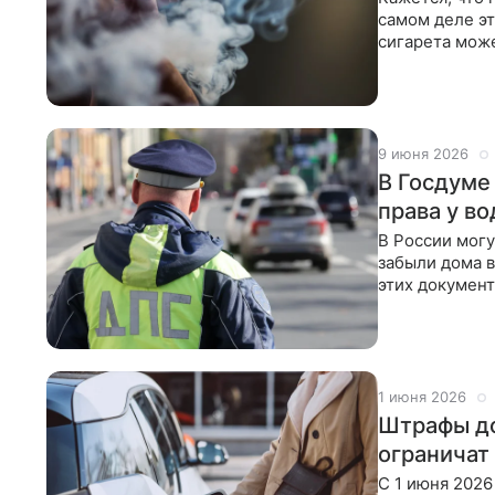
самом деле эт
сигарета мож
вырос. Приче
9 июня 2026
В Госдуме
права у в
В России могу
забыли дома 
этих докумен
такой
1 июня 2026
Штрафы до
ограничат
С 1 июня 2026