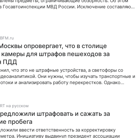
овлены предметы, ограничивающие обзорность. Об этом
в Госавтоинспекции МВД России. Исключение составляют
го
BFM.ru
Москвы опровергает, что в столице
 камеры для штрафов пешеходов за
я ПДД
нил, что это не штрафные устройства, а светофоры со
деоаналитикой. Они нужны, чтобы изучать транспортные и
токи и анализировать работу перекрестков. Однако
RT на русском
предложили штрафовать и сажать за
ие пробега
ложили ввести ответственность за корректировку
ометра. Инициативу выдвинул президент ассоциации