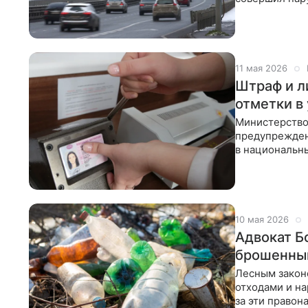
комплекса
11 мая 2026
Штраф и л
отметки в
Министерство
предупрежден
в национальн
не прописаны
10 мая 2026
Адвокат Б
брошенный
Лесным закон
отходами и н
за эти правон