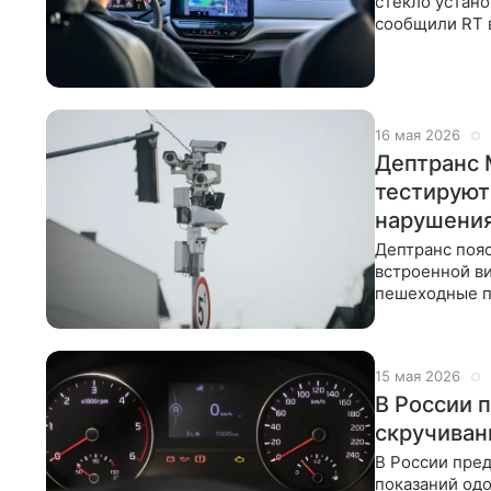
стекло устан
сообщили RT 
зеркала задне
16 мая 2026
Дептранс 
тестируют
нарушени
Дептранс пояс
встроенной ви
пешеходные по
эксперты
15 мая 2026
В России 
скручиван
В России пред
показаний од