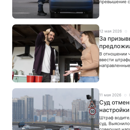
превышение ср
сайте нижней
12 мая 2026
За призыв
предложи
В отношении 
ввести штрафы
направленные
депутат
11 мая 2026
Суд отмен
настройки
Штраф водите
суд. Выяснило
совершил нар