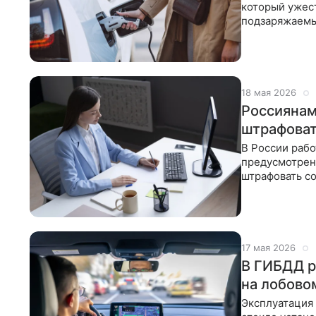
который ужес
подзаряжаемы
необорудован
18 мая 2026
Россиянам
штрафоват
В России рабо
предусмотрен
штрафовать со
может быть
17 мая 2026
В ГИБДД р
на лобово
Эксплуатация 