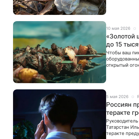
Федерации об
10 мая 2026
«Золотой 
до 15 тыся
Чтобы ваш пи
оборудованные
открытый огон
барбекю.
5 мая 2026
Россиян п
теракте г
Руководитель
Татарстан Иль
теракте преду