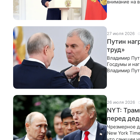
внимание на 
морского флот
27 июля 2026
Путин наг
труд»
Владимир Пут
Госдумы и на
Владимир Пут
Госдумы, кот
26 июля 2026
NYT: Трам
перед дед
Чрезмерное д
New York Time
что санкции у