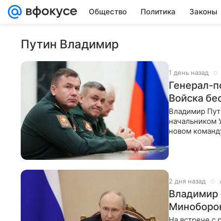
Общество
Политика
Законы
Путин Владимир
1 день назад
Генерал-п
Войска бе
Владимир Пут
начальником У
новом команд
ВФокусе Mail.
2 дня назад
Владимир 
Миноборон
На встрече с