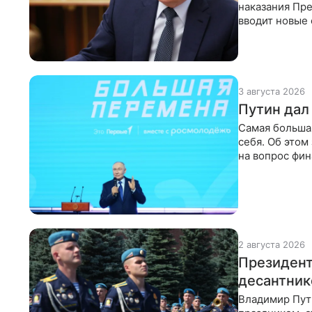
наказания Пре
вводит новые 
уклоняющихс
3 августа 2026
Путин дал
Самая большая
себя. Об этом
на вопрос фи
из
2 августа 2026
Президент
десантник
Владимир Пут