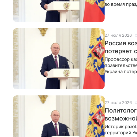
во время праз
мнению, рано
27 июля 2026
Россия во
потеряет 
Профессор ка
правительстве
Украина потер
со временем 
27 июля 2026
Политолог 
возможной
Историк разо
территорий У