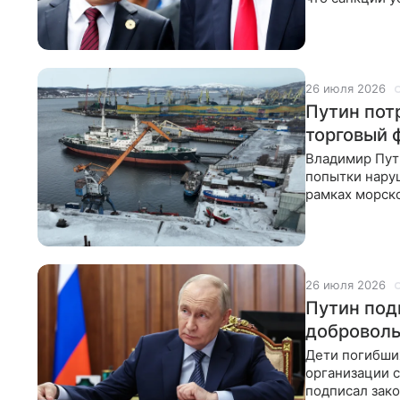
Times,
26 июля 2026
Путин пот
торговый 
Владимир Пути
попытки наруш
рамках морск
жестко и
26 июля 2026
Путин под
добровол
Дети погибши
организации 
подписал зак