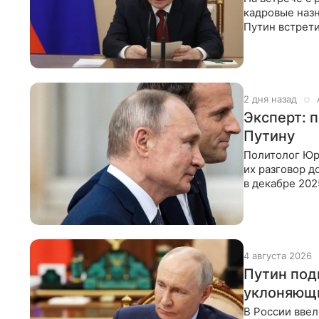
кадровые назн
Путин встрет
ходе встречи
2 дня назад
Эксперт: 
Путину
Политолог Юри
их разговор д
в декабре 202
Эммануэль
4 августа 2026
Путин под
уклоняющи
В России ввел