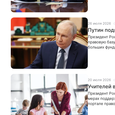
преимуществ
26 июля 2026
Путин под
Президент Ро
правовую базу
больших фунд
Документ вво
20 июля 2026
Учителей 
Президент Ро
мерах поддер
портале право
педагога и