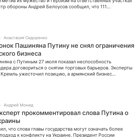
тметив их мужество и героизм на ответственных участках
тр обороны Андрей Белоусов сообщил, что 111
стали
Анастасия Сидоренко
онок Пашиняна Путину не снял ограничения
ского бизнеса
иняна с Путиным 27 июля показал неспособность
дера договориться о снятии торговых барьеров. Эксперты
 Кремль ужесточил позицию, а армянский бизнес
 растущими
Андрей Монид
ксперт прокомментировал слова Путина о
краины
ил, что слова главы государства могут означать более
одход к конфликту на Украине. Президент России