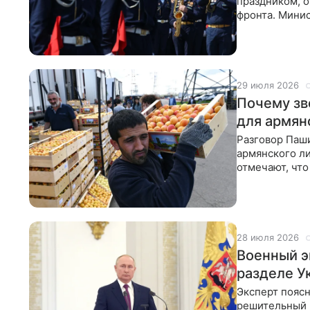
праздником, о
фронта. Минис
десантников 
29 июля 2026
Почему зв
для армян
Разговор Паш
армянского ли
отмечают, что
столкнулся с
28 июля 2026
Военный э
разделе У
Эксперт поясн
решительный п