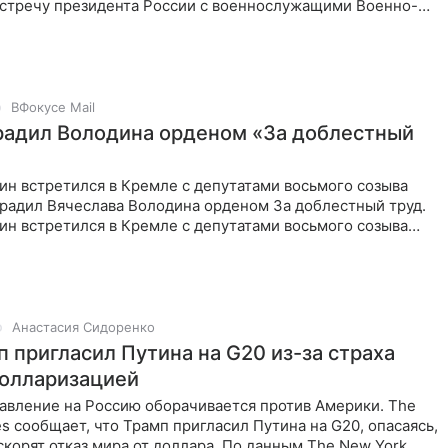
встречу президента России с военнослужащими Военно-
а.
ВФокусе Mail
радил Володина орденом «За доблестный
ин встретился в Кремле с депутатами восьмого созыва
градил Вячеслава Володина орденом За доблестный труд.
ин встретился в Кремле с депутатами восьмого созыва
орый
Анастасия Сидоренко
п пригласил Путина на G20 из-за страха
олларизацией
авление на Россию оборачивается против Америки. The
s сообщает, что Трамп пригласил Путина на G20, опасаясь,
скорят отказ мира от доллара. По данным The New York