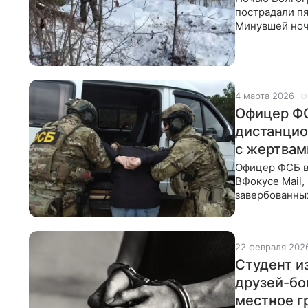
пострадали пя
Минувшей ноч
По рассказам
4 марта 2026
Офицер ФС
дистанцио
с жертвам
Офицер ФСБ в 
ВФокусе Mail
завербованны
предотвратил
22 февраля 202
Студент и
друзей-бо
местное г