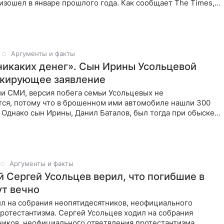
зошел в январе прошлого года. Как сообщает The Times,
лся избить свою бывшую подругу в приступе ревности. В
Аргументы и факты
никаких денег». Сын Ирины Усольцевой
кирующее заявление
и СМИ, версия побега семьи Усольцевых не
тся, потому что в брошенном ими автомобиле нашли 300
 Однако сын Ирины, Данил Баталов, был тогда при обыске,
ег не
Аргументы и факты
 Сергей Усольцев верил, что погибшие в
ут вечно
ил на собрания неопятидесятников, неофициального
ротестантизма. Сергей Усольцев ходил на собрания
ников, неофициального ответвления протестантизма,