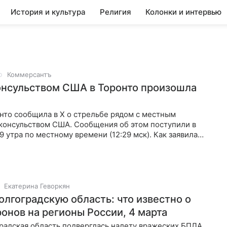
История и культура
Религия
Колонки и интервью
Коммерсантъ
онсульством США в Торонто произошла
нто сообщила в X о стрельбе рядом с местным
консульством США. Сообщения об этом поступили в
9 утра по местному времени (12:29 мск). Как заявила
данных о том,
Екатерина Геворкян
олгоградскую область: что известно о
ронов на регионы России, 4 марта
радская область подверглась налету вражеских БПЛА,