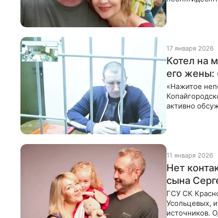
главной идеей
собраниях
17 января 2026
Котел на 
его жены:
«Нажитое неп
Копайгородско
активно обсуж
и не снилось
11 января 2026
Нет конта
сына Серг
ГСУ СК Красн
Усольцевых, и
источников. О