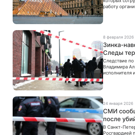
которых сотру
работу органи
О том, как
8 февраля 2026
Зинка-нав
Следы тер
Следствие по
Владимира Ал
исполнителя и
задержанию. 
24 января 2026
СМИ сообщ
после уби
В Санкт-Пете
Росгвардией 