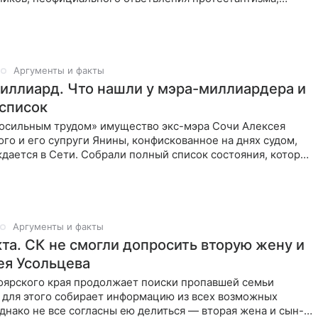
 которых является «учение о теократии». На этих
Аргументы и факты
миллиард. Что нашли у мэра-миллиардера и
 список
осильным трудом» имущество экс-мэра Сочи Алексея
го и его супруги Янины, конфискованное на днях судом,
дается в Сети. Собрали полный список состояния, которое
Аргументы и факты
кта. СК не смогли допросить вторую жену и
ея Усольцева
оярского края продолжает поиски пропавшей семьи
 для этого собирает информацию из всех возможных
днако не все согласны ею делиться — вторая жена и сын-