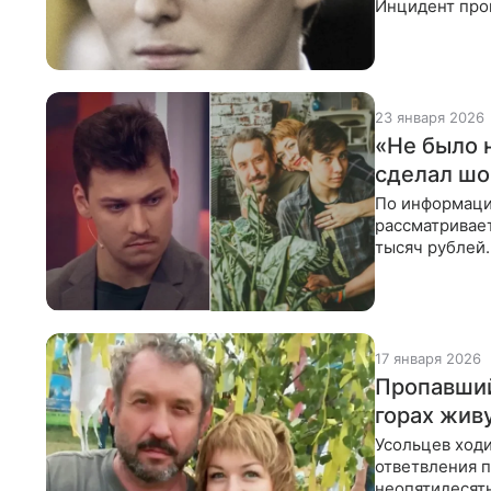
Инцидент прои
Румянцев пыта
23 января 2026
«Не было 
сделал шо
По информаци
рассматривае
тысяч рублей.
и никаких ден
17 января 2026
Пропавший
горах жив
Усольцев ход
ответвления п
неопятидесят