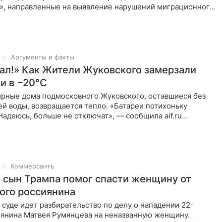
», направленные на выявление нарушений миграционного
тва. Об
Аргументы и факты
знал!» Как Жители Жуковского замерзали
и в −20°C
ирные дома подмосковного Жуковского, оставшиеся без
ей воды, возвращается тепло. «Батареи потихоньку
Надеюсь, больше не отключат», — сообщила aif.ru
ного из домов Жуковского Светлана уже в 9 вечера.
Коммерсантъ
: сын Трампа помог спасти женщину от
ого россиянина
суде идет разбирательство по делу о нападении 22-
иянина Матвея Румянцева на неназванную женщину.