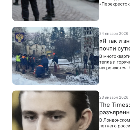
«Перекресток
законодательс
24 января 2026
«Я так и 
почти сутк
В многокварт
тепла и горяч
нагреваются. 
жительница од
23 января 2026
The Times
разъяренн
В Лондонском 
летнего росс