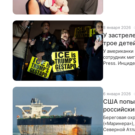
подросток Се
8 января 2026
У застрел
трое дете
У американки 
сотрудник миг
Press. Инциде
погибшей опи
6 января 2026
США попыт
российски
Береговая охр
(«Маринера»),
Северной Атла