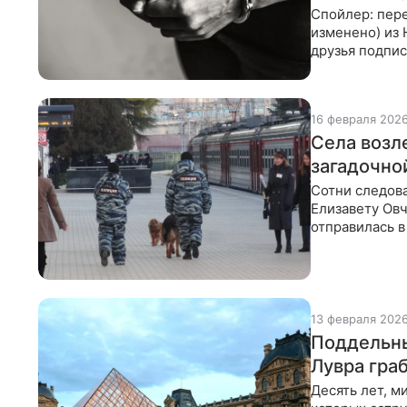
Спойлер: пере
изменено) из 
друзья подпис
контакт с
16 февраля 202
Села возле
загадочно
Сотни следов
Елизавету Овч
отправилась в
мертвой за 1,5
13 февраля 202
Поддельны
Лувра гра
Десять лет, м