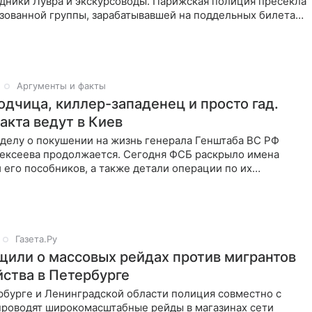
дники Лувра и экскурсоводы. Парижская полиция пресекла
зованной группы, зарабатывавшей на поддельных билетах.
Аргументы и факты
одчица, киллер-западенец и просто гад.
акта ведут в Киев
 делу о покушении на жизнь генерала Генштаба ВС РФ
ексеева продолжается. Сегодня ФСБ раскрыло имена
 его пособников, а также детали операции по их
В первого
Газета.Ру
или о массовых рейдах против мигрантов
йства в Петербурге
рбурге и Ленинградской области полиция совместно с
проводят широкомасштабные рейды в магазинах сети