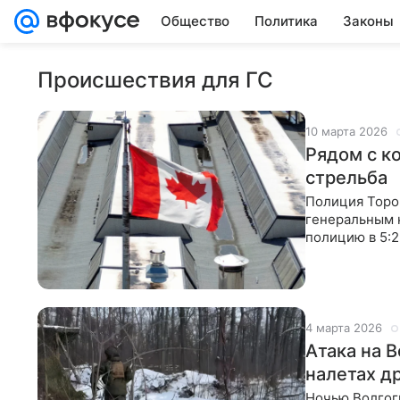
Общество
Политика
Законы
Происшествия для ГС
10 марта 2026
Рядом с к
стрельба
Полиция Торо
генеральным 
полицию в 5:2
полиция, нет 
4 марта 2026
Атака на В
налетах д
Ночью Волгог