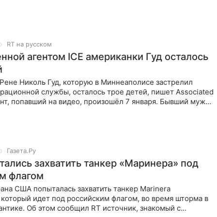
ргея
RT на русском
енной агентом ICE американки Гуд осталось
й
Рене Николь Гуд, которую в Миннеаполисе застрелил
рационной службы, осталось трое детей, пишет Associated
нт, попавший на видео, произошёл 7 января. Бывший муж
сал её как убеждённую христианку.
Газета.Ру
ались захватить танкер «Маринера» под
м флагом
ана США попыталась захватить танкер Marinera
 который идет под российским флагом, во время шторма в
нтике. Об этом сообщил RT источник, знакомый с