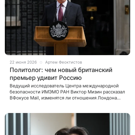
22 июня 2026
Артем Феоктистов
Политолог: чем новый британский
премьер удивит Россию
Ведущий исследователь Центра международной
безопасности ИМЭМО РАН Виктор Мизин рассказал
ВФокусе Mail, изменятся ли отношения Лондона
и Москвы после объявления Кира Стармера
об уходе с поста британского