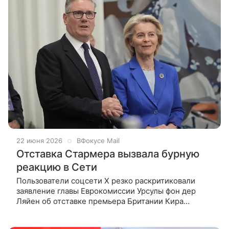
22 июня 2026
ВФокусе Mail
Отставка Стармера вызвала бурную
реакцию в Сети
Пользователи соцсети X резко раскритиковали
заявление главы Еврокомиссии Урсулы фон дер
Ляйен об отставке премьера Британии Кира
Стармера. В своем посте фон дер Ляйен похвалила
политика за «усиление