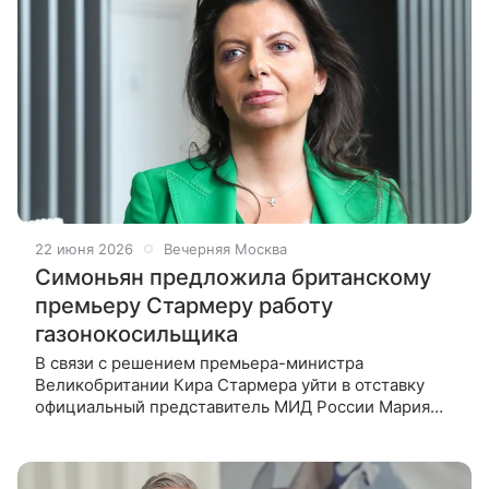
22 июня 2026
Вечерняя Москва
Симоньян предложила британскому
премьеру Стармеру работу
газонокосильщика
В связи с решением премьера-министра
Великобритании Кира Стармера уйти в отставку
официальный представитель МИД России Мария
Захарова в понедельник, 22 июня, предложила ему
устроиться на телеканал RT. В свою