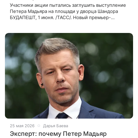
Участники акции пытались заглушить выступление
Петера Мадьяра на площади у дворца Шандора
БУДАПЕШТ, 1 июня. /ТАСС/. Новый премьер-
министр Венгрии Петер Мадьяр столкнулся с
открытыми протестами против его
25 мая 2026
Дарья Баева
Эксперт: почему Петер Мадьяр