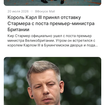
20 июля 2026
ВФокусе Mail
Король Карл III принял отставку
Стармера с поста премьер-министра
Британии
Кир Стармер официально ушел с поста премьер
министра Великобритании. Утром он встретился с
королем Карлом III в Букингемском дворце и подал
прошение об отставке, которое монарх принял. Об
этом сообщила