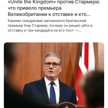
«Unite the Kingdom» против Стармера:
что привело премьера
Великобритании к отставке и кто
займет его кресло
Какими скандалами запомнился британский
премьер Кир Стармер, почему он решил уйти в
отставку и три кандидата на его пост —
подробности в ВФокусе Mail. Над премьером
Великобритании Киром Стармером нависла угроза