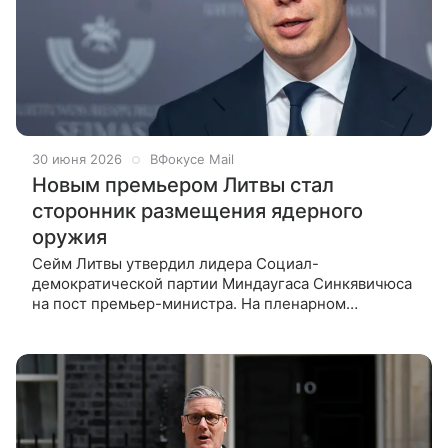
30 июня 2026
ВФокусе Mail
Новым премьером Литвы стал
сторонник размещения ядерного
оружия
Сейм Литвы утвердил лидера Социал-
демократической партии Миндаугаса Синкявичюса
на пост премьер-министра. На пленарном
заседании за его кандидатуру проголосовали 80
депутатов, против выступили двое, еще 28