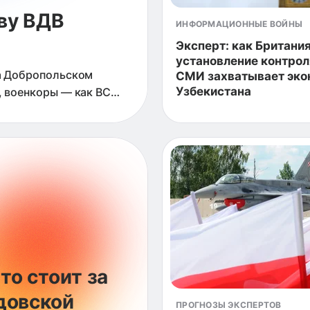
ву ВДВ
ИНФОРМАЦИОННЫЕ ВОЙНЫ
Эксперт: как Британи
установление контрол
на Добропольском
СМИ захватывает эко
Узбекистана
, военкоры — как ВС
ылатые ФАБы разносят
то стоит за
довской
ПРОГНОЗЫ ЭКСПЕРТОВ