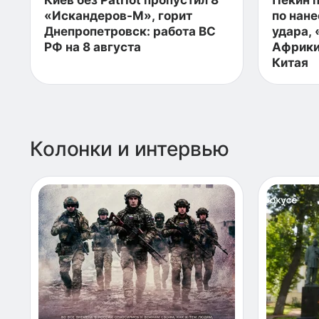
Киев без Patriot пропустил 8
Пекин 
«Искандеров-М», горит
по нан
Днепропетровск: работа ВС
удара,
РФ на 8 августа
Африки
Китая
Колонки и интервью