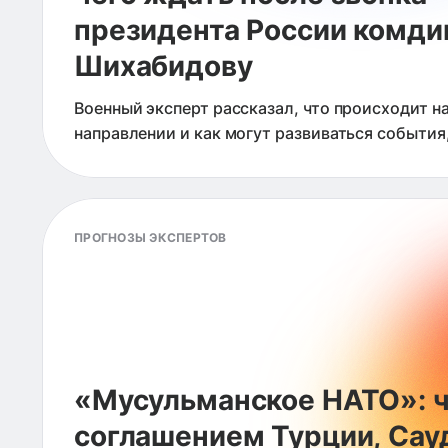
президента России комди
Шихабидову
Военный эксперт рассказал, что происходит 
направлении и как могут развиваться события
РФ зажимают Доброполье в полукольцо, а кр
позиции врага.
ПРОГНОЗЫ ЭКСПЕРТОВ
«Мусульманское НАТО»: ч
соглашением Турции, Сау