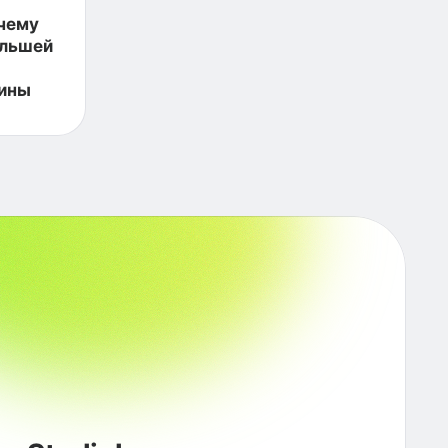
 чему
ольшей
аины