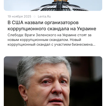
19 ноября 2025
Lenta.Ru
В США назвали организаторов
коррупционного скандала на Украине
Слебода: Враги Зеленского на Украине стоят за
новым коррупционным скандалом. Новый
коррупционный скандал с участием бизнесмена
Тимура Миндича может быть следствием
внутриполитической борьбы на Украине. Такое
мнение выразил американский аналитик Марк
Слебо