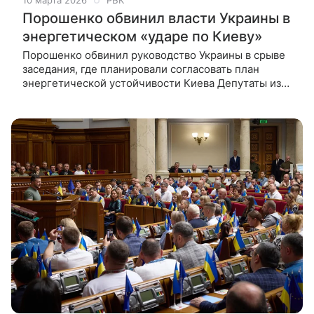
10 марта 2026
РБК
Порошенко обвинил власти Украины в
энергетическом «ударе по Киеву»
Порошенко обвинил руководство Украины в срыве
заседания, где планировали согласовать план
энергетической устойчивости Киева Депутаты из
украинской президентской партии «Слуга народа» и
«их сателлиты» сорвали