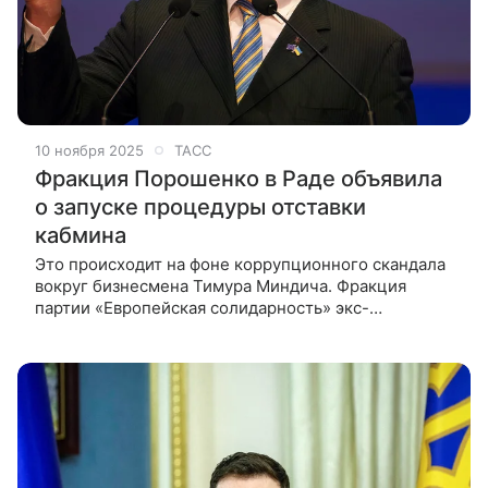
10 ноября 2025
ТАСС
Фракция Порошенко в Раде объявила
о запуске процедуры отставки
кабмина
Это происходит на фоне коррупционного скандала
вокруг бизнесмена Тимура Миндича. Фракция
партии «Европейская солидарность» экс-
президента Украины Петра Порошенко (внесен
Росфинмониторингом в список лиц, причастных к
экстремистской деятельности или террори