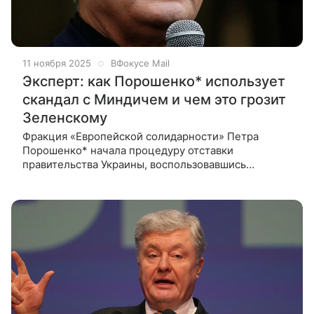
11 ноября 2025
ВФокусе Mail
Эксперт: как Порошенко* использует
скандал с Миндичем и чем это грозит
Зеленскому
Фракция «Европейской солидарности» Петра
Порошенко* начала процедуру отставки
правительства Украины, воспользовавшись
коррупционным скандалом вокруг бизнесмена
Тимура Миндича — ближайшего соратника
Зеленского.