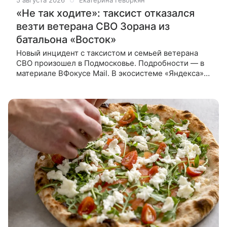
5 августа 2026
Екатерина Геворкян
«Не так ходите»: таксист отказался
везти ветерана СВО Зорана из
батальона «Восток»
Новый инцидент с таксистом и семьей ветерана
СВО произошел в Подмосковье. Подробности — в
материале ВФокусе Mail. В экосистеме «Яндекса»
произошла очередная резонансная история
с таксистом и ветераном СВО.