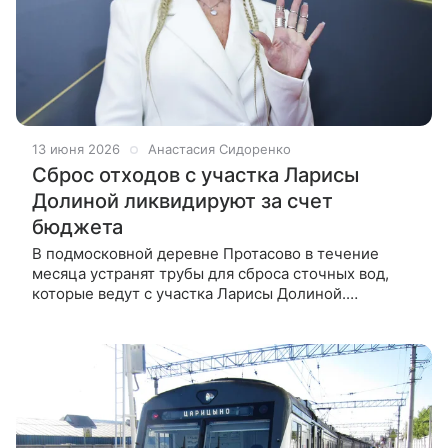
13 июня 2026
Анастасия Сидоренко
Сброс отходов с участка Ларисы
Долиной ликвидируют за счет
бюджета
В подмосковной деревне Протасово в течение
месяца устранят трубы для сброса сточных вод,
которые ведут с участка Ларисы Долиной.
Министерство ЖКХ Московской области запросило
у МВД проверку факта слива нечистот