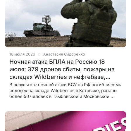
18 июля 2026
Анастасия Сидоренко
Ночная атака БПЛА на Россию 18
июля: 379 дронов сбиты, пожары на
складах Wildberries и нефтебазе,
попадания в жилые дома, есть
В результате ночной атаки ВСУ на РФ погибли семь
человек на складе Wildberries в Котовске, ранены
погибшие
более 50 человек в Тамбовской и Московской
областях. Горит нефтебаза в Ногинске, повреждён
жилой дом во