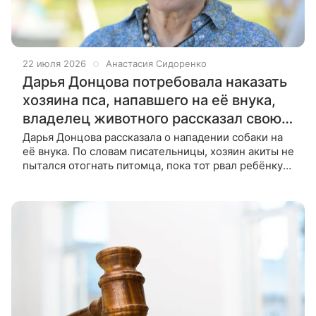
22 июля 2026
Анастасия Сидоренко
Дарья Донцова потребовала наказать
хозяина пса, напавшего на её внука,
владелец животного рассказал свою
версию.
Дарья Донцова рассказала о нападении собаки на
её внука. По словам писательницы, хозяин акиты не
пытался отогнать питомца, пока тот рвал ребёнку
голову. Хозяин собаки изложил свою версию
событий. В деревне