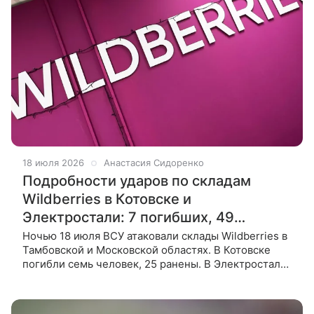
18 июля 2026
Анастасия Сидоренко
Подробности ударов по складам
Wildberries в Котовске и
Электростали: 7 погибших, 49
раненых
Ночью 18 июля ВСУ атаковали склады Wildberries в
Тамбовской и Московской областях. В Котовске
погибли семь человек, 25 ранены. В Электростали
сгорел склад площадью 250 тысяч квадратных
метров, пострадали 24