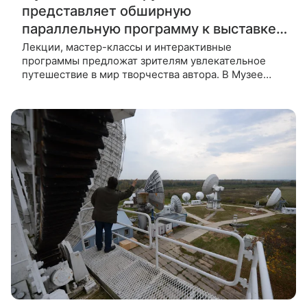
представляет обширную
параллельную программу к выставке
«(НЕ)известный. Константин
Лекции, мастер-классы и интерактивные
программы предложат зрителям увлекательное
Горбатов»
путешествие в мир творчества автора. В Музее
«Новый Иерусалим» проходит выставка
«(НЕ)известный. Константин Горбатов»,