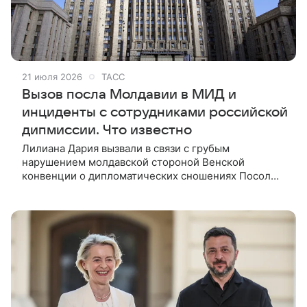
21 июля 2026
ТАСС
Вызов посла Молдавии в МИД и
инциденты с сотрудниками российской
дипмиссии. Что известно
Лилиана Дария вызвали в связи с грубым
нарушением молдавской стороной Венской
конвенции о дипломатических сношениях Посол
Молдавии Лилиан Дарий был вызван в МИД России
в связи с грубым нарушением молдавской