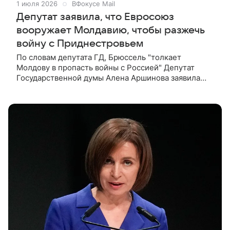
1 июля 2026
ВФокусе Mail
Депутат заявила, что Евросоюз
вооружает Молдавию, чтобы разжечь
войну с Приднестровьем
По словам депутата ГД, Брюссель "толкает
Молдову в пропасть войны с Россией" Депутат
Государственной думы Алена Аршинова заявила
ТАСС, что Евросоюз поставляет Молдавии
вооружения с целью разжечь военный