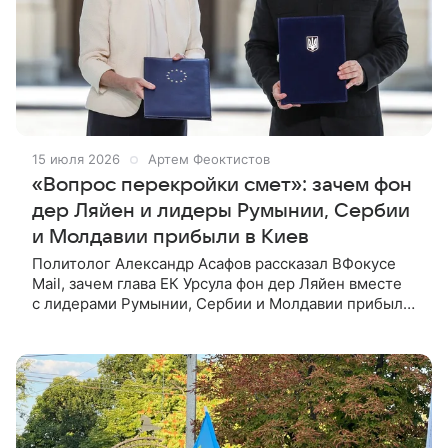
15 июля 2026
Артем Феоктистов
«Вопрос перекройки смет»: зачем фон
дер Ляйен и лидеры Румынии, Сербии
и Молдавии прибыли в Киев
Политолог Александр Асафов рассказал ВФокусе
Mail, зачем глава ЕК Урсула фон дер Ляйен вместе
с лидерами Румынии, Сербии и Молдавии прибыла
в Киев. Глава Европейской комиссии Урсула фон
дер Ляйен по прибытии