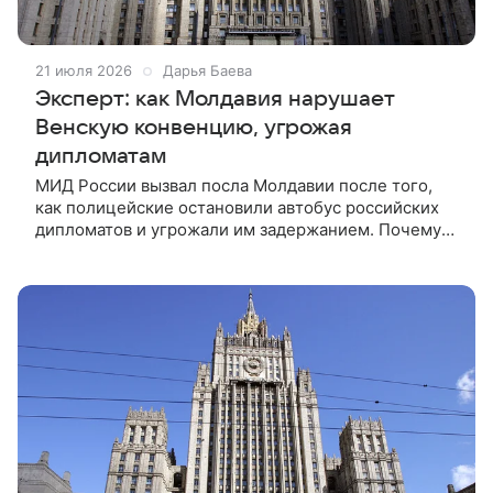
21 июля 2026
Дарья Баева
Эксперт: как Молдавия нарушает
Венскую конвенцию, угрожая
дипломатам
МИД России вызвал посла Молдавии после того,
как полицейские остановили автобус российских
дипломатов и угрожали им задержанием. Почему
Кишинев идет на такие шаги и есть ли еще
пространство для диалога, ВФокусе