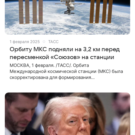
1 февраля 2025
ТАСС
Орбиту МКС подняли на 3,2 км перед
пересменкой «Союзов» на станции
МОСКВА, 1 февраля. /ТАСС/. Орбита
Международной космической станции (МКС) была
скорректирована для формирования
баллистических условий перед запуском «Союза
МС-27» и приземлением «Союза МС-26», сообщили
в