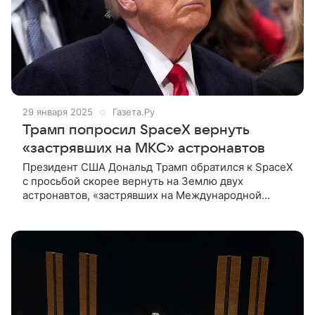
29 января 2025
Газета.Ру
Трамп попросил SpaceX вернуть
«застрявших на МКС» астронавтов
Президент США Дональд Трамп обратился к SpaceX
с просьбой скорее вернуть на Землю двух
астронавтов, «застрявших на Международной
космической станции». Об этом сообщил владелец
компании, американский миллиардер