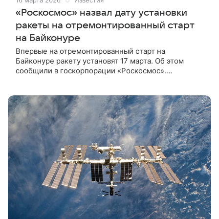
16 марта 2026
Известия
«Роскосмос» назвал дату установки
ракеты на отремонтированный старт
на Байконуре
Впервые на отремонтированный старт на
Байконуре ракету установят 17 марта. Об этом
сообщили в госкорпорации «Роскосмос».
«На Байконуре собрали ракету “Союз-2.1а”
с грузовым кораблем “Прогресс МС-33”. Уже завтра