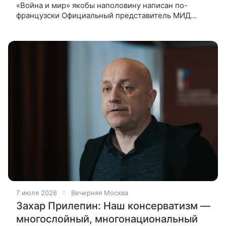
«Война и мир» якобы наполовину написан по-
французски Официальный представитель МИД
России Мария Захарова прокомментировала слова
искусствоведа Елизаветы Лихачевой,
7 июля 2026
Вечерняя Москва
Захар Прилепин: Наш консерватизм —
многослойный, многонациональный