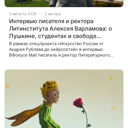
3 августа 2026
2 автора
Интервью писателя и ректора
Литинститута Алексея Варламова: о
Пушкине, студентах и свободе
творчества
В рамках спецпроекта «Искусство России от
Андрея Рублёва до нейросетей» в интервью
ВФокусе Mail писатель и ректор Литературного
института имени А. М. Горького Алексей Варламов
рассказал о о том, как изменился