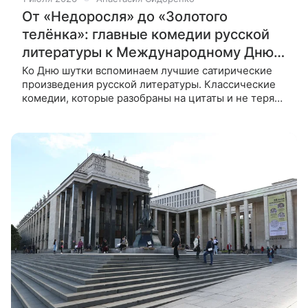
От «Недоросля» до «Золотого
телёнка»: главные комедии русской
литературы к Международному Дню
шутки
Ко Дню шутки вспоминаем лучшие сатирические
произведения русской литературы. Классические
комедии, которые разобраны на цитаты и не теряют
актуальности спустя столетия – в материале
ВФокусе Mail. 1 июля