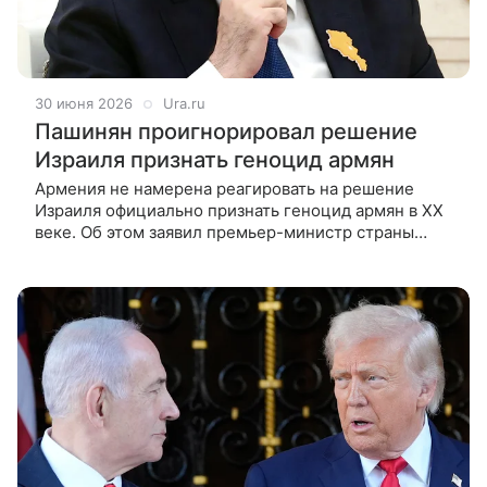
30 июня 2026
Ura.ru
Пашинян проигнорировал решение
Израиля признать геноцид армян
Армения не намерена реагировать на решение
Израиля официально признать геноцид армян в XX
веке. Об этом заявил премьер-министр страны
Никол Пашинян. Он оправдал свой игнор тем, что
не хочет, чтобы тема геноцида