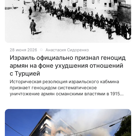
28 июня 2026
Анастасия Сидоренко
Израиль официально признал геноцид
армян на фоне ухудшения отношений
с Турцией
Историческая резолюция израильского кабмина
признает геноцидом систематическое
уничтожение армян османскими властями в 1915
году. 28 июня 2026 года правительство Израиля
единогласно утвердило историческую