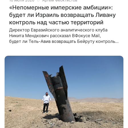
10 июля 2026
Артем Феоктистов
«Непомерные имперские амбиции»:
будет ли Израиль возвращать Ливану
контроль над частью территорий
Директор Евразийского аналитического клуба
Никита Мендкович рассказал ВФокусе Mail,
будет ли Тель-Авив возвращать Бейруту контроль
над частью территорий Ливана, которые заняты
израильскими войсками. Власти