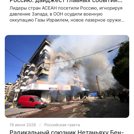
в СМИ КНР за неделю
Лидеры стран АСЕАН посетили Россию, игнорируя
давление Запада, в ООН осудили военную
оккупацию Газы Израилем, новое лазерное оружие
для сбивания БПЛА. Главные события недели
глазами китайских СМИ — в материале
19 июня 2026
Российская газета
Радикальный союзник Нетаньяху Бен-