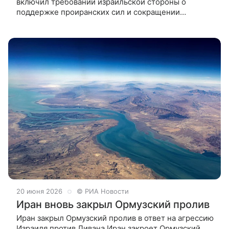
включил требований израильской стороны о
поддержке проиранских сил и сокращении
баллистических ракет, соглашение стало
стратегической катастрофой для Израиля. Об этом
22
20 июня 2026
© РИА Новости
Иран вновь закрыл Ормузский пролив
Иран закрыл Ормузский пролив в ответ на агрессию
Израиля против Ливана Иран закроет Ормузский