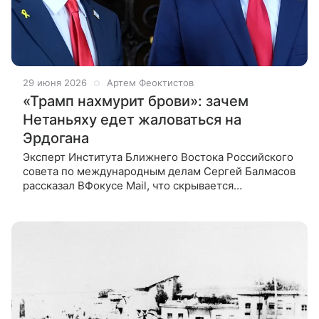
29 июня 2026
Артем Феоктистов
«Трамп нахмурит брови»: зачем
Нетаньяху едет жаловаться на
Эрдогана
Эксперт Института Ближнего Востока Российского
совета по международным делам Сергей Балмасов
рассказал ВФокусе Mail, что скрывается
за заявлением премьера Израиля Биньямина
Нетаньяху об угрозах со стороны