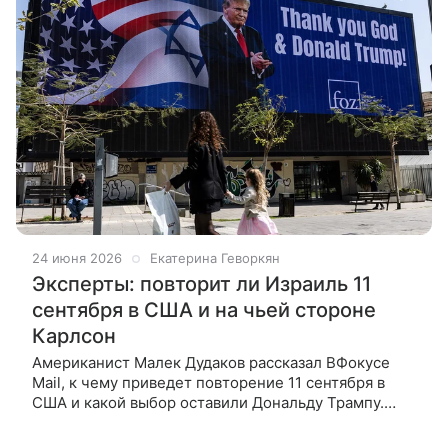
24 июня 2026
Екатерина Геворкян
Эксперты: повторит ли Израиль 11
сентября в США и на чьей стороне
Карлсон
Американист Малек Дудаков рассказал ВФокусе
Mail, к чему приведет повторение 11 сентября в
США и какой выбор оставили Дональду Трампу.
Журналист Такер Карлсон и блогер Алекс Джонс
выдвинули теорию заговора —