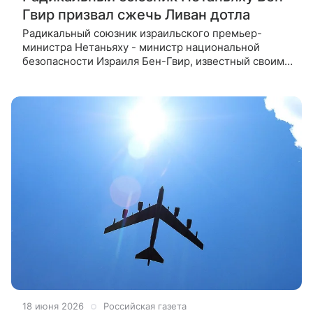
Гвир призвал сжечь Ливан дотла
Радикальный союзник израильского премьер-
министра Нетаньяху - министр национальной
безопасности Израиля Бен-Гвир, известный своими
ярко выраженными антиарабскими и
антимусульманскими взглядами, призвал "сжечь
18 июня 2026
Российская газета