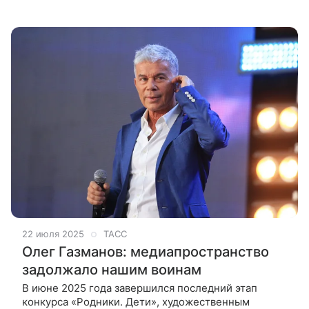
Певец известен по трекам Dancefloor и Super
Model. Брендон Ховард является сыном соул-
певицы и автора песен Мики
22 июля 2025
ТАСС
Олег Газманов: медиапространство
задолжало нашим воинам
В июне 2025 года завершился последний этап
конкурса «Родники. Дети», художественным