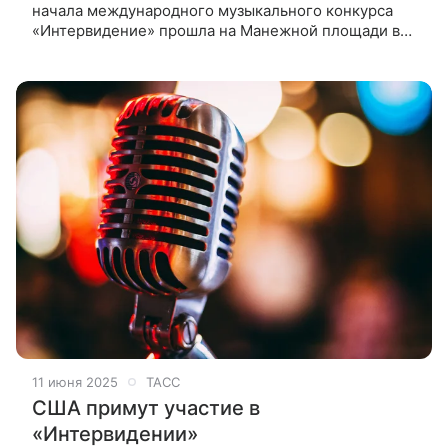
начала международного музыкального конкурса
«Интервидение» прошла на Манежной площади в
Москве, передает корреспондент ТАСС. «Уже по
характеру нашей церемонии [понятно, что] такие
ценности, как крепкая многодет
11 июня 2025
ТАСС
США примут участие в
«Интервидении»