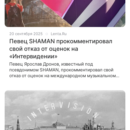
20 сентября 2025
Lenta.Ru
Певец SHAMAN прокомментировал
свой отказ от оценок на
«Интервидении»
Певец Ярослав Дронов, известный под
псевдонимом SHAMAN, прокомментировал свой
отказ от оценок на международном музыкальном
конкурсе «Интервидение». Соответствующий пост
он разместил в Telegram-канале. «Я искренне верю,
что наша страна уже победила, возрод