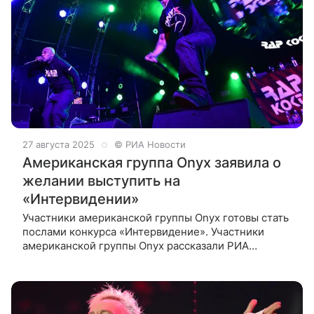
27 августа 2025
© РИА Новости
Американская группа Onyx заявила о
желании выступить на
«Интервидении»
Участники американской группы Onyx готовы стать
послами конкурса «Интервидение». Участники
американской группы Onyx рассказали РИА
Новости, что впечатлены историей и замыслом
международного музыкального конкурса
«Интервидение», поэтому готовы стать послам