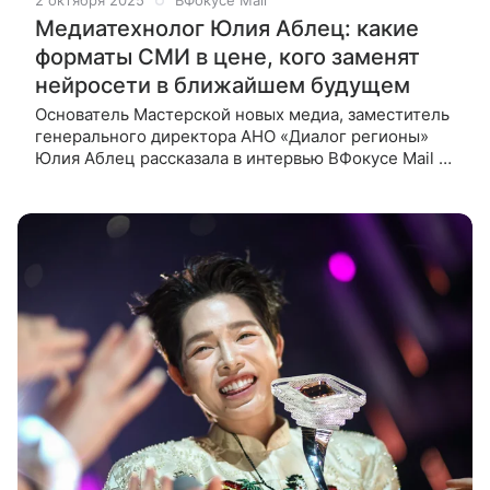
2 октября 2025
ВФокусе Mail
Медиатехнолог Юлия Аблец: какие
форматы СМИ в цене, кого заменят
нейросети в ближайшем будущем
Основатель Мастерской новых медиа, заместитель
генерального директора АНО «Диалог регионы»
Юлия Аблец рассказала в интервью ВФокусе Mail о
том, какими станут СМИ через 10 лет. Форматы
потребления информации — Как вы думаете,
смогут ли нейросети заменить ж