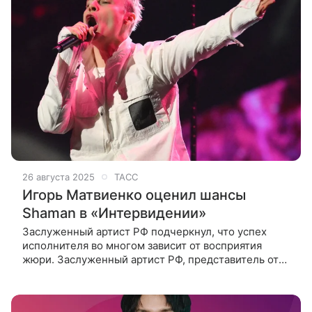
26 августа 2025
ТАСС
Игорь Матвиенко оценил шансы
Shaman в «Интервидении»
Заслуженный артист РФ подчеркнул, что успех
исполнителя во многом зависит от восприятия
жюри. Заслуженный артист РФ, представитель от
России в международном музыкальном конкурсе
«Интервидение» Ярослав Дронов (Shaman) может
войти в пятерку финалистов в это