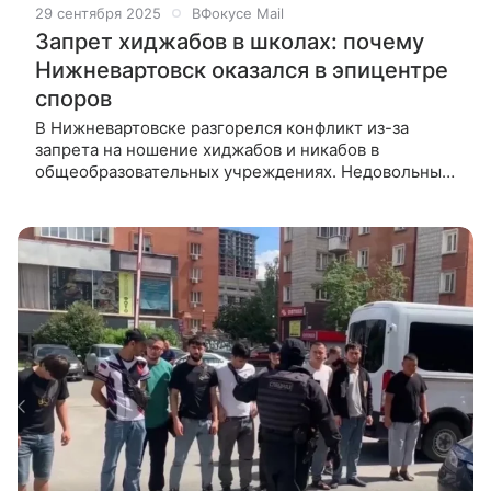
29 сентября 2025
ВФокусе Mail
Запрет хиджабов в школах: почему
Нижневартовск оказался в эпицентре
споров
В Нижневартовске разгорелся конфликт из-за
запрета на ношение хиджабов и никабов в
общеобразовательных учреждениях. Недовольным
родителям власти предложили альтернативу в виде
домашнего обучения. Депутат