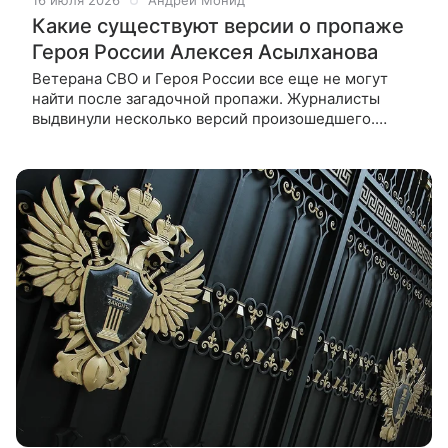
16 июля 2026
Андрей Монид
Какие существуют версии о пропаже
Героя России Алексея Асылханова
Ветерана СВО и Героя России все еще не могут
найти после загадочной пропажи. Журналисты
выдвинули несколько версий произошедшего.
Герой России Алексей Асылханов пропал в городе
Югра еще 3 апреля. С того момента