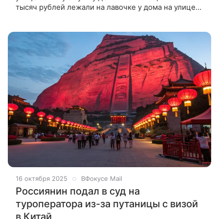
тысяч рублей лежали на лавочке у дома на улице
Жукова. Школьник, не задумываясь, передал
находку в полицию. «Гуляя на улице с друзьями,
[племянник] нашел деньги в сум
16 октября 2025
ВФокусе Mail
Россиянин подал в суд на
туроператора из-за путаницы с визой
в Китай