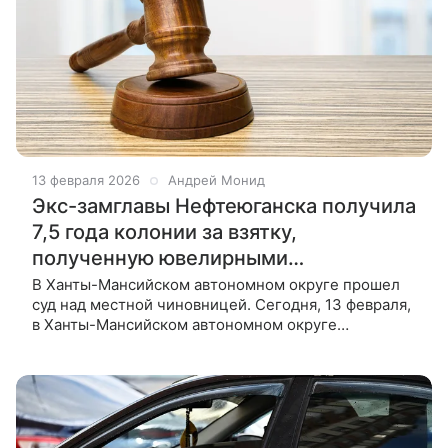
13 февраля 2026
Андрей Монид
Экс-замглавы Нефтеюганска получила
7,5 года колонии за взятку,
полученную ювелирными
украшениями: что известно
В Ханты-Мансийском автономном округе прошел
суд над местной чиновницей. Сегодня, 13 февраля,
в Ханты-Мансийском автономном округе
суд рассматривал уголовные дела в отношении
бывшего заместителя главы