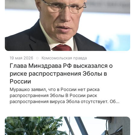
19 мая 2026
Комсомольская правда
Глава Минздрава РФ высказался о
риске распространения Эболы в
России
Мурашко заявил, что в России нет риска
распространения Эболы В России риск
распространения вируса Эбола отсутствует. Об
этом журналистам заявил глава Минздрава РФ
Михаил Мурашко, прибывший в Женеву для участия