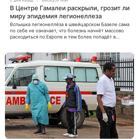
2 дня назад
ВФокусе Mail
В Центре Гамалеи раскрыли, грозит ли
миру эпидемия легионеллеза
Вспышка легионеллёза в швейцарском Базеле сама
по себе не означает, что болезнь начнёт массово
расходиться по Европе и тем более попадёт в
Россию вместе с туристами. Об этом Life.ru
рассказал врач инфекционист,