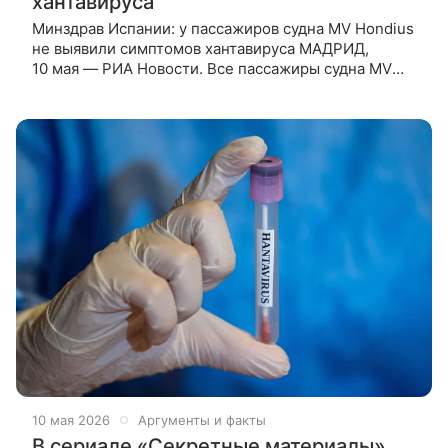
хантавируса
Минздрав Испании: у пассажиров судна MV Hondius
не выявили симптомов хантавируса МАДРИД,
10 мая — РИА Новости. Все пассажиры судна MV
Hondius, на борту которого ранее была выявлена
вспышка хантавируса,
10 мая 2026
Аргументы и факты
В сериале «Секретные материалы»