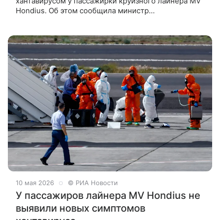
хантавирусом у пассажирки круизного лайнера MV
Hondius. Об этом сообщила министр
здравоохранения страны Стефани Рист, передает
BFMTV. По ее словам, заболевшая —
10 мая 2026
© РИА Новости
У пассажиров лайнера MV Hondius не
выявили новых симптомов