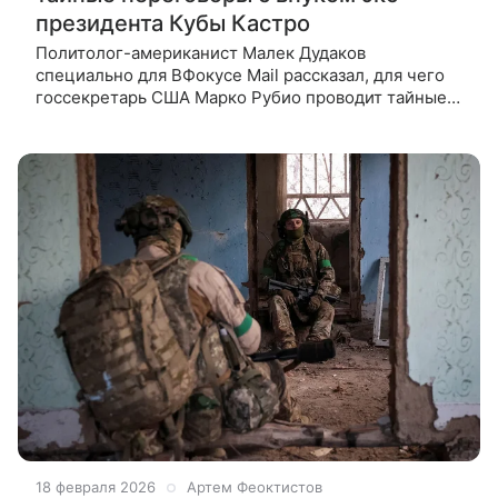
президента Кубы Кастро
Политолог-американист Малек Дудаков
специально для ВФокусе Mail рассказал, для чего
госсекретарь США Марко Рубио проводит тайные
переговоры с внуком бывшего президента Кубы
Рауля Кастро. Госсекретарь США Марко
18 февраля 2026
Артем Феоктистов