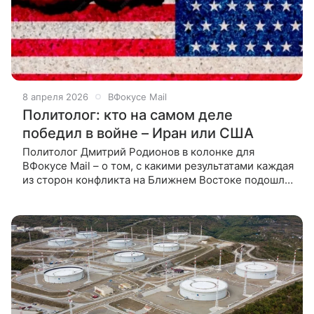
8 апреля 2026
ВФокусе Mail
Политолог: кто на самом деле
победил в войне – Иран или США
Политолог Дмитрий Родионов в колонке для
ВФокусе Mail – о том, с какими результатами каждая
из сторон конфликта на Ближнем Востоке подошла
к перемирию. Вчера вечером мир застыл в
напряженном ожидании чего-то