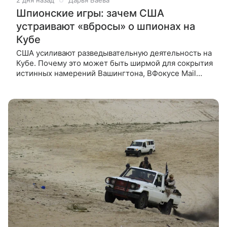
2 дня назад
Дарья Баева
Шпионские игры: зачем США
устраивают «вбросы» о шпионах на
Кубе
США усиливают разведывательную деятельность на
Кубе. Почему это может быть ширмой для сокрытия
истинных намерений Вашингтона, ВФокусе Mail
рассказал профессор МГУ Андрей Манойло. Тайное
присутствие США