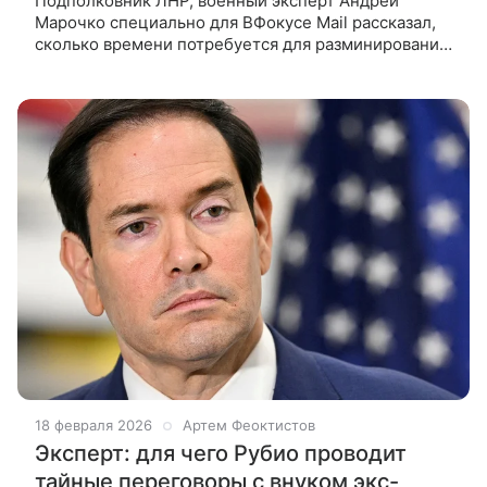
Подполковник ЛНР, военный эксперт Андрей
Марочко специально для ВФокусе Mail рассказал,
сколько времени потребуется для разминирования
территории Донбасса. Два мирных жителя погибли
за сутки в Херсонской
18 февраля 2026
Артем Феоктистов
Эксперт: для чего Рубио проводит
тайные переговоры с внуком экс-