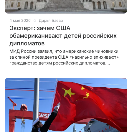
4 мая 2026
Дарья Баева
Эксперт: зачем США
обамериканивают детей российских
дипломатов
МИД России заявил, что американские чиновники
за спиной президента США «насильно впихивают»
гражданство детям российских дипломатов.
Американист Дмитрий Дробницкий рассказал
ВФокусе Mail, с чем связаны действия