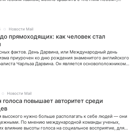
 океаном»
4
Новости Mail
до прямоходящих: как человек стал
м
сных фактов. День Дарвина, или Международный день
низма приурочен ко дню рождения знаменитого английского
ралиста Чарльза Дарвина. Он является основоположником
Новости Mail
н голоса повышает авторитет среди
цев
м высокого нужно больше располагать к себе людей — они
дежными. По мнению международной команды ученых,
х влияние высоты голоса на социальное восприятие, для