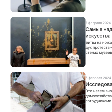
повышения св
7 февраля 2024
Самые «ад
искусства
Битва на ножа
дух протеста 
стенах музеев
6 февраля 2024
Исследова
Это негативно
домохозяйств
сотрудниками 
используемые