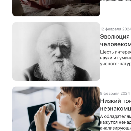
«тропическим
12 февраля 202
Эволюция 
человеко
Шесть интере
науки и гума
ученого-нату
теории
9 февраля 2024
Низкий то
незнаком
А обладателя
кажутся нена
анализирующи