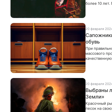
более 10 лет.
черновиков и
20 февраля 202
Сапожники
обувь
При правильно
массового про
качественную 
Guardian собр
20 февраля 202
Выбраны л
Земли»
Красочный ры
песок на свою