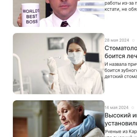
работы из-за 
кстати, не об
«половина
28 мая 2024
Стоматоло
боится ле
И назвала при
боится зубног
детский стома
объяснила,
14 мая 2024
Высокий и
установил
Ученые из Ка