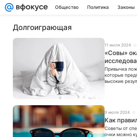
Общество
Политика
Законы
Долгоиграющая
11 июля 2024
«Совы» ок
исследова
Привычка лож
которые пред
высокие резул
говорится
9 июля 2024
Как прави
Советы от сп
очки можно ку