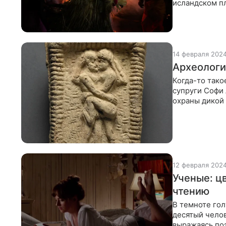
исландском п
объявило
14 февраля 202
Археологи
Когда-то тако
супруги Софи 
охраны дикой
университета 
12 февраля 202
Ученые: ц
чтению
В темноте го
десятый челов
выражаясь по