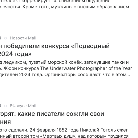
интеллект коррелирует со снижением ощущения
о счастья. Кроме того, мужчины с высшим образованием
тны, чем
4
Новости Mail
 победители конкурса «Подводный
2024 года»
 ледником, пузатый морской конёк, затонувшие танки и
. Жюри конкурса The Underwater Photographer of the Year
ителей 2024 года. Организаторы сообщают, что в этом
4
ВФокусе Mail
орят: какие писатели сожгли свои
ния
это сделали. 24 февраля 1852 года Николай Гоголь сжег
енный второй том «Мертвых душ», над которым трудился