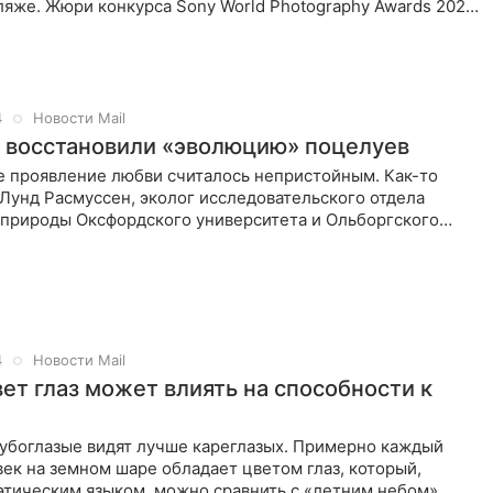
ляже. Жюри конкурса Sony World Photography Awards 2024
4
Новости Mail
 восстановили «эволюцию» поцелуев
е проявление любви считалось непристойным. Как-то
Лунд Расмуссен, эколог исследовательского отдела
 природы Оксфордского университета и Ольборгского
в Дании, и
4
Новости Mail
вет глаз может влиять на способности к
лубоглазые видят лучше кареглазых. Примерно каждый
ек на земном шаре обладает цветом глаз, который,
этическим языком, можно сравнить с «летним небом»,