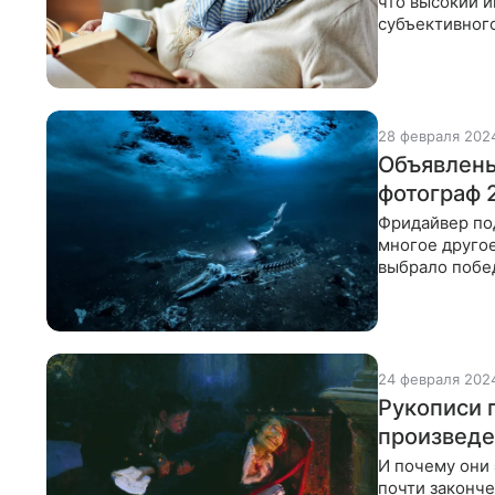
что высокий 
субъективног
более несчас
28 февраля 202
Объявлены
фотограф 
Фридайвер под
многое другое
выбрало побед
году было
24 февраля 202
Рукописи г
произведе
И почему они 
почти законч