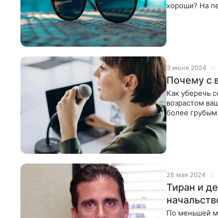
хороши? На п
к обычным:
3 июня 2024
Почему с 
Как уберечь с
возрастом ваш
более грубым
разговаривать
28 мая 2024
Тиран и д
начальств
По меньшей ме