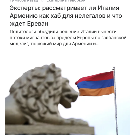
19 часов назад
Екатерина Геворкян
Эксперты: рассматривает ли Италия
Армению как хаб для нелегалов и что
ждет Ереван
Политологи обсудили решение Италии вынести
потоки мигрантов за пределы Европы по "албанской
модели", тюркский мир для Армении и
миграционный кризис в Испании как
геополитическое оружие. Италия на уровне ЕС