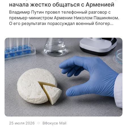
начала жестко общаться с Арменией
Владимир Путин провел телефонный разговор с
премьер-министром Армении Николом Пашиняном.
О его результатах порассуждал военный блогер
Юрий Подоляка. Премьер-министр Армении Никол
Пашинян созвонился с Владимиром
25 июля 2026
ВФокусе Mail