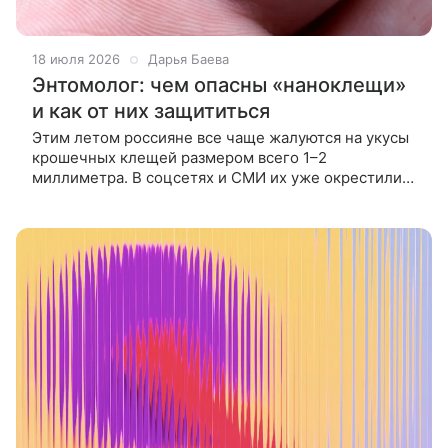
18 июля 2026
Дарья Баева
Энтомолог: чем опасны «наноклещи»
и как от них защититься
Этим летом россияне все чаще жалуются на укусы
крошечных клещей размером всего 1–2
миллиметра. В соцсетях и СМИ их уже окрестили
«наноклещами». Так ли они опасны, ВФокусе Mail
рассказал энтомолог Александр