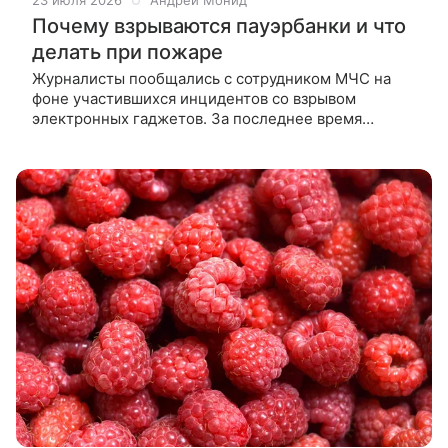
23 июля 2026
Андрей Монид
Почему взрываются пауэрбанки и что
делать при пожаре
Журналисты пообщались с сотрудником МЧС на
фоне участившихся инцидентов со взрывом
электронных гаджетов. За последнее время
в России произошло сразу несколько историй
со взрывами электронных гаджетов —