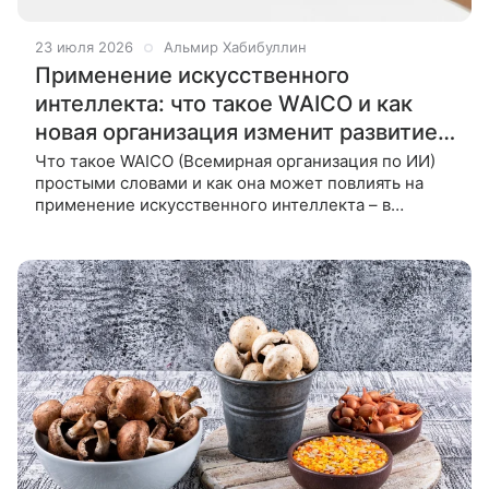
23 июля 2026
Альмир Хабибуллин
Применение искусственного
интеллекта: что такое WAICO и как
новая организация изменит развитие
ИИ
Что такое WAICO (Всемирная организация по ИИ)
простыми словами и как она может повлиять на
применение искусственного интеллекта – в
материале ВФокусе Mail. Искусственный интеллект
постепенно становится одной