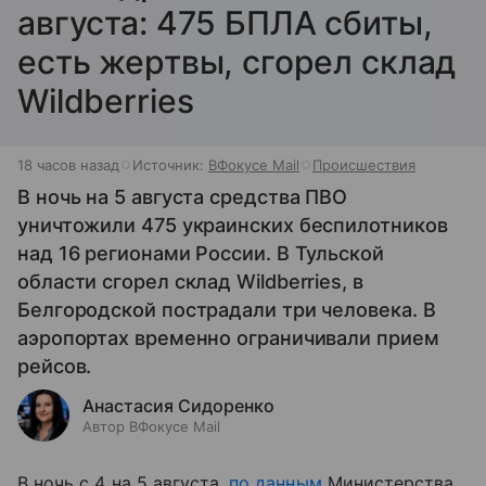
августа: 475 БПЛА сбиты,
есть жертвы, сгорел склад
Wildberries
18 часов назад
Источник:
ВФокусе Mail
Происшествия
В ночь на 5 августа средства ПВО
уничтожили 475 украинских беспилотников
над 16 регионами России. В Тульской
области сгорел склад Wildberries, в
Белгородской пострадали три человека. В
аэропортах временно ограничивали прием
рейсов.
Анастасия Сидоренко
Автор ВФокусе Mail
В ночь с 4 на 5 августа,
по данным
Министерства