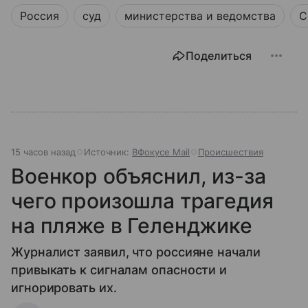
устроена эта служба, чем она занимается и почему
Россия
суд
министерства и ведомства
С
её работа важна для каждого жителя России.
Поделиться
15 часов назад
Источник:
ВФокусе Mail
Происшествия
Военкор объяснил, из-за
чего произошла трагедия
на пляже в Геленджике
Журналист заявил, что россияне начали
привыкать к сигналам опасности и
игнорировать их.