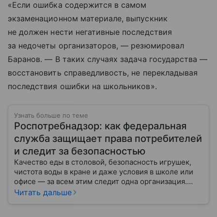
«Если ошибка содержится в самом
экзаменационном материале, выпускник
не должен нести негативные последствия
за недочеты организаторов, — резюмировал
Баранов. — В таких случаях задача государства —
восстановить справедливость, не перекладывая
последствия ошибки на школьников».
Узнать больше по теме
Роспотребнадзор: как федеральная
служба защищает права потребителей
и следит за безопасностью
Качество еды в столовой, безопасность игрушек,
чистота воды в кране и даже условия в школе или
офисе — за всем этим следит одна организация.
Роспотребнадзор — федеральная служба, которая
Читать дальше
защищает права потребителей и следит за
санитарной безопасностью. В статье расскажем, как