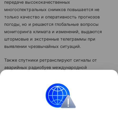
передаче высококачественных
многоспектральных снимков повышается не
только качество и оперативность прогнозов
погоды, но и решаются глобальные вопросы
мониторинга климата и изменений, выдаются
штормовые и экстренные телеграммы при
выявлении чрезвычайных ситуаций.
Также спутники ретранслируют сигналы от
аварийных радиобуев международной
спутниковой поисково-спасательной системы
КОСПАС-САРСАТ. Это помогает поисково-
спасательным службам эффективнее реагировать
на сигналы бедствия для спасения человеческих
жизней.