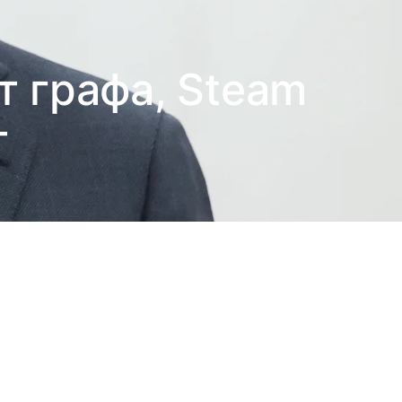
т графа, Steam
т