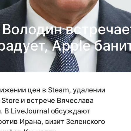
 Володин встречае
радует, Apple бани
нижении цен в Steam, удалении
 Store и встрече Вячеслава
 В LiveJournal обсуждают
отив Ирана, визит Зеленского