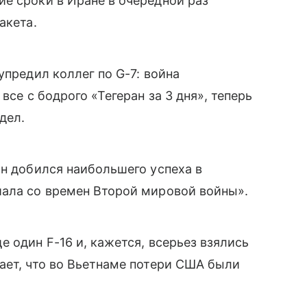
ие сроки в Иране в очередной раз
акета.
упредил коллег по G-7: война
все с бодрого «Тегеран за 3 дня», теперь
дел.
ан добился наибольшего успеха в
иала со времен Второй мировой войны».
 один F-16 и, кажется, всерьез взялись
ает, что во Вьетнаме потери США были