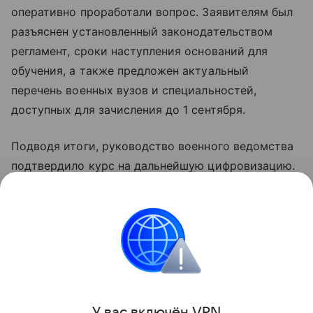
оперативно проработали вопрос. Заявителям был
разъяснен установленный законодательством
регламент, сроки наступления оснований для
обучения, а также предложен актуальный
перечень военных вузов и специальностей,
доступных для зачисления до 1 сентября.
Подводя итоги, руководство военного ведомства
подтвердило курс на дальнейшую цифровизацию.
Перевод процедур в цифровой формат
рассматривается как ключевой инструмент для
сокращения сроков рассмотрения запросов с
нынешних двух-трех недель до пяти или даже
трех суток.
Поделиться
У вас включ
ён
V
P
N