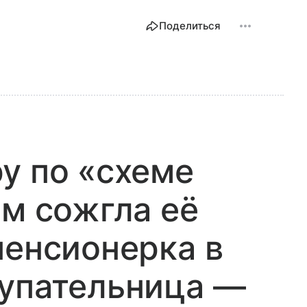
Поделиться
у по «схеме
ом сожгла её
пенсионерка в
купательница —