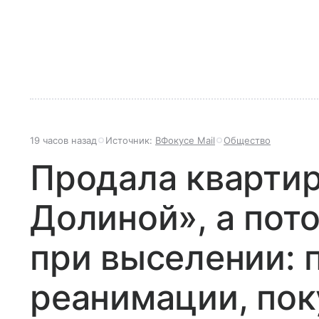
19 часов назад
Источник:
ВФокусе Mail
Общество
Продала квартир
Долиной», а пот
при выселении: 
реанимации, по