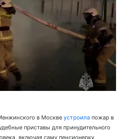
 Менжинского в Москве
устроила
пожар в
судебные приставы для принудительного
овека, включая саму пенсионерку,