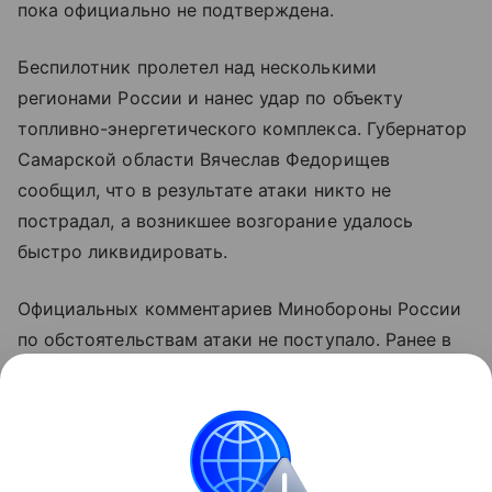
пока официально не подтверждена.
Беспилотник пролетел над несколькими
регионами России и нанес удар по объекту
топливно-энергетического комплекса. Губернатор
Самарской области Вячеслав Федорищев
сообщил, что в результате атаки никто не
пострадал, а возникшее возгорание удалось
быстро ликвидировать.
Официальных комментариев Минобороны России
по обстоятельствам атаки не поступало. Ранее в
ведомстве сообщали об уничтожении украинского
беспилотника над территорией Самарской
области.