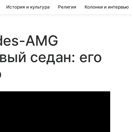
История и культура
Религия
Колонки и интервью
des-AMG
вый седан: его
о