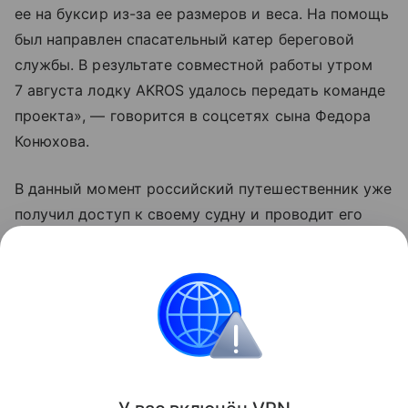
ее на буксир из-за ее размеров и веса. На помощь
был направлен спасательный катер береговой
службы. В результате совместной работы утром
7 августа лодку AKROS удалось передать команде
проекта», — говорится в соцсетях сына Федора
Конюхова.
В данный момент российский путешественник уже
получил доступ к своему судну и проводит его
осмотр. Сообщается, что носовой отсек лодки
остался сухим, а кормовые отсеки заполнены
водой.
Россия
Знаменитости
Туризм
Новости
Поделиться