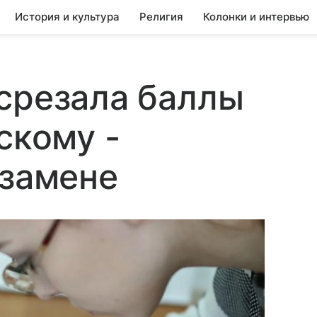
История и культура
Религия
Колонки и интервью
срезала баллы
скому -
кзамене