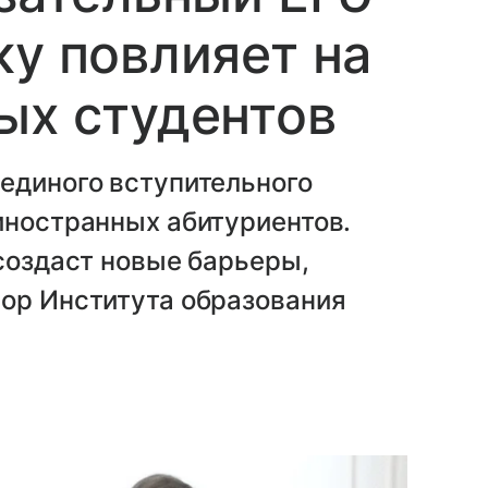
ку повлияет на
ых студентов
единого вступительного
иностранных абитуриентов.
 создаст новые барьеры,
сор Института образования