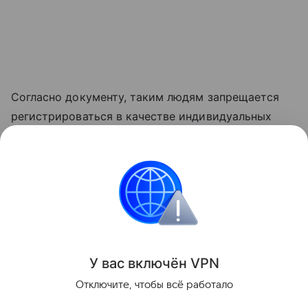
Согласно документу, таким людям запрещается
регистрироваться в качестве индивидуальных
предпринимателей и самозанятых. Кроме того,
закон предусматривает заморозку их денежных
средств и имущества.
Россия
Путин Владимир
Законы
Новост
Поделиться
У вас включ
ён
V
P
N
Отключите, чтобы всё работало