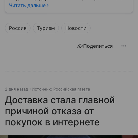
жизни каждого гражданина: от образования и
Читать дальше
медицины до налогов и внешней политики. В статье
разберем, как устроена Дума.
Россия
Туризм
Новости
Поделиться
2 дня назад
Источник:
Российская газета
Доставка стала главной
причиной отказа от
покупок в интернете