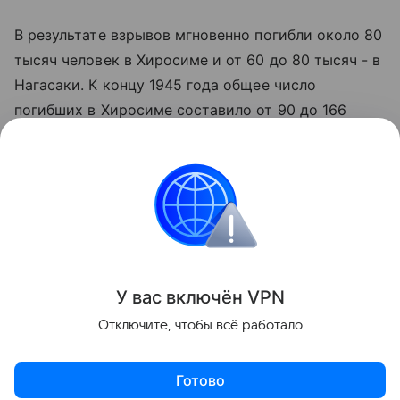
В результате взрывов мгновенно погибли около 80
тысяч человек в Хиросиме и от 60 до 80 тысяч - в
Нагасаки. К концу 1945 года общее число
погибших в Хиросиме составило от 90 до 166
тысяч человек, в Нагасаки - от 60 до 80 тысяч. В
последующие годы число жертв продолжало
расти за счет умерших от лучевой болезни,
онкологических и других заболеваний, вызванных
радиационным облучением.
Поделиться
У вас включ
ён
V
P
N
Отключите, чтобы всё работало
Готово