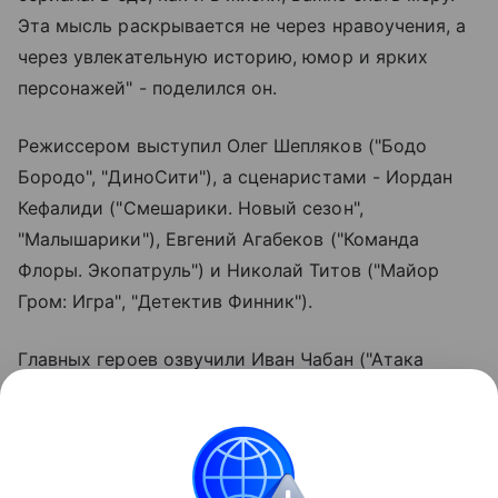
Эта мысль раскрывается не через нравоучения, а
через увлекательную историю, юмор и ярких
персонажей" - поделился он.
Режиссером выступил Олег Шепляков ("Бодо
Бородо", "ДиноСити"), а сценаристами - Иордан
Кефалиди ("Смешарики. Новый сезон",
"Малышарики"), Евгений Агабеков ("Команда
Флоры. Экопатруль") и Николай Титов ("Майор
Гром: Игра", "Детектив Финник").
Главных героев озвучили Иван Чабан ("Атака
титанов"), Максим Сергеев ("Три кота") и Ирина
Обрезкова ("Лунтик и его друзья"). Антон Васильев
("Песенки Фортуны", "Мой мир. Поем вместе")
сочинил 8 оригинальных музыкальных