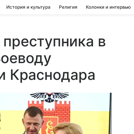
История и культура
Религия
Колонки и интервью
 преступника в
Воеводу
и Краснодара