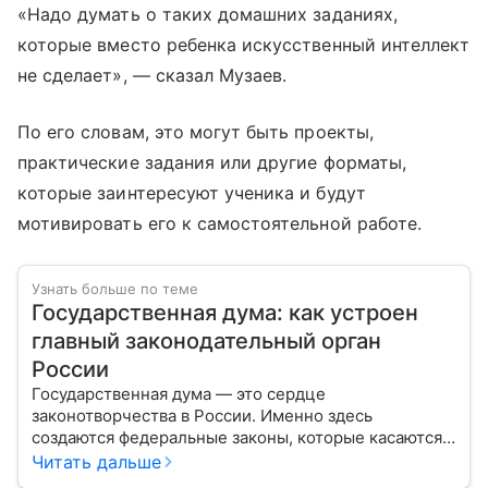
«Надо думать о таких домашних заданиях,
которые вместо ребенка искусственный интеллект
не сделает», — сказал Музаев.
По его словам, это могут быть проекты,
практические задания или другие форматы,
которые заинтересуют ученика и будут
мотивировать его к самостоятельной работе.
Узнать больше по теме
Государственная дума: как устроен
главный законодательный орган
России
Государственная дума — это сердце
законотворчества в России. Именно здесь
создаются федеральные законы, которые касаются
жизни каждого гражданина: от образования и
Читать дальше
медицины до налогов и внешней политики. В статье