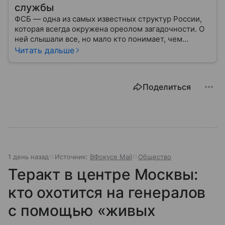
службы
ФСБ — одна из самых известных структур России,
которая всегда окружена ореолом загадочности. О
ней слышали все, но мало кто понимает, чем
именно занимается Федеральная служба
Читать дальше
безопасности, как устроена ее работа, подробнее —
в материале.
Поделиться
1 день назад
Источник:
ВФокусе Mail
Общество
Теракт в центре Москвы:
кто охотится на генералов
с помощью «живых