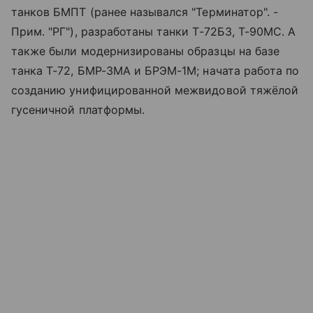
танков БМПТ (ранее назывался "Терминатор". -
Прим. "РГ"), разработаны танки Т-72Б3, Т-90МС. А
также были модернизированы образцы на базе
танка Т-72, БМР-3МА и БРЭМ-1М; начата работа по
созданию унифицированной межвидовой тяжёлой
гусеничной платформы.