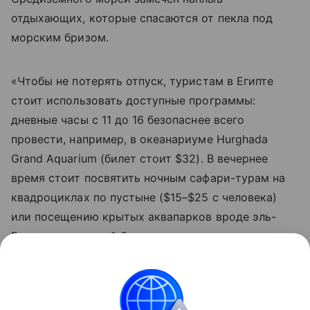
отдыхающих, которые спасаются от пекла под
морским бризом.
«Чтобы не потерять отпуск, туристам в Египте
стоит использовать доступные программы:
дневные часы с 11 до 16 безопаснее всего
провести, например, в океанариуме Hurghada
Grand Aquarium (билет стоит $32). В вечернее
время стоит посвятить ночным сафари-турам на
квадроциклах по пустыне ($15–$25 с человека)
или посещению крытых аквапарков вроде эль-
Гуны, где вечерний билет после захода солнца
обойдется в $30», - советует эксперт по
египетскому направлению Фуад эль Гохари.