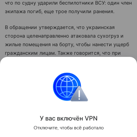
что по судну ударили беспилотники ВСУ: один член
экипажа погиб, еще трое получили ранения.
В обращении утверждается, что украинская
сторона целенаправленно атаковала сухогруз и
жилые помещения на борту, чтобы нанести ущерб
гражданским лицам. Также говорится, что при
ударах применялись боеприпасы с кассетными
элементами. Несмотря на повреждения, Reyhan
Sari продолжил движение и дошел до Трабзона.
Украина
Турция
суд
Новости
Поделиться
У вас включ
ён
V
P
N
Отключите, чтобы всё работало