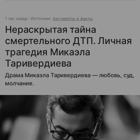
1 час назад
Источник:
Аргументы и факты
Нераскрытая тайна
смертельного ДТП. Личная
трагедия Микаэла
Таривердиева
Драма Микаэла Таривердиева — любовь, суд,
молчание.