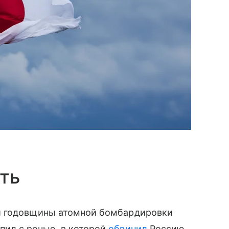
ать
й годовщины атомной бомбардировки
ил с речью, в которой
обвинил
Россию