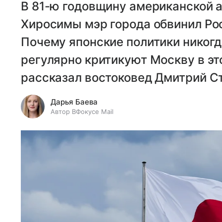
В 81-ю годовщину американской 
Хиросимы мэр города обвинил Ро
Почему японские политики никогд
регулярно критикуют Москву в это
рассказал востоковед Дмитрий С
Дарья Баева
Автор ВФокусе Mail