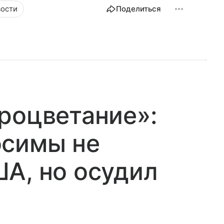
ости
Поделиться
роцветание»:
осимы не
А, но осудил