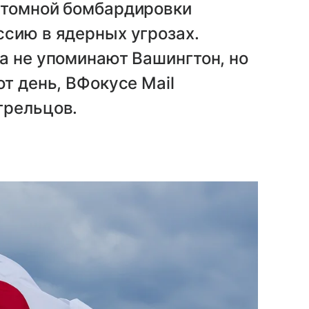
атомной бомбардировки
ссию в ядерных угрозах.
а не упоминают Вашингтон, но
т день, ВФокусе Mail
трельцов.