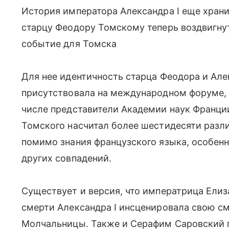
История императора Александра I еще храни
старцу Феодору Томскому теперь воздвигнут
событие для Томска
Для нее идентичность старца Феодора и Алекс
присутствовала на международном форуме, г
числе представители Академии наук Франци
Томского насчитал более шестидесяти разли
помимо знания французского языка, особенн
других совпадений.
Существует и версия, что императрица Ели
смерти Александра I инсценировала свою с
Молчальницы. Также и Серафим Саровский г