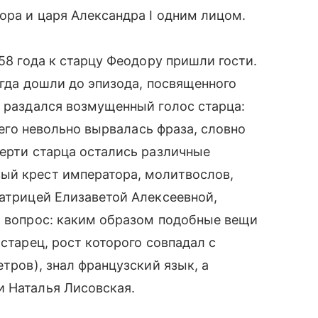
ора и царя Александра I одним лицом.
858 года к старцу Феодору пришли гости.
Когда дошли до эпизода, посвященного
о раздался возмущенный голос старца:
 него невольно вырвалась фраза, словно
мерти старца остались различные
ый крест императора, молитвослов,
ратрицей Елизаветой Алексеевной,
т вопрос: каким образом подобные вещи
 старец, рост которого совпадал с
етров), знал французский язык, а
и Наталья Лисовская.