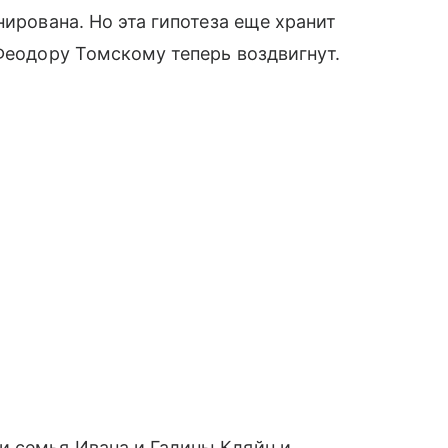
нирована. Но эта гипотеза еще хранит
 Феодору Томскому теперь воздвигнут.
 семья Ивана и Галины Кляйн и