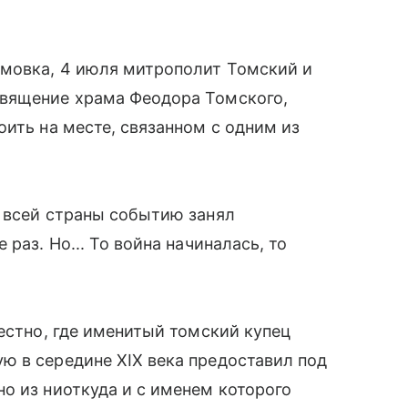
мовка, 4 июля митрополит Томский и
священие храма Феодора Томского,
оить на месте, связанном с одним из
и всей страны событию занял
раз. Но... То война начиналась, то
вестно, где именитый томский купец
ю в середине XIX века предоставил под
о из ниоткуда и с именем которого