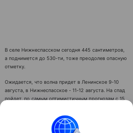
В селе Нижнеспасском сегодня 445 сантиметров,
а поднимется до 530-ти, тоже преодолев опасную
отметку.
Ожидается, что волна придет в Ленинское 9-10
августа, в Нижнеспасское - 11-12 августа. На спад
пойдет, по самым оптимистичным прогнозам с 15
августа.
Подтопление угрожает около 180 дачным
участкам, нескольким приусадебным территориям