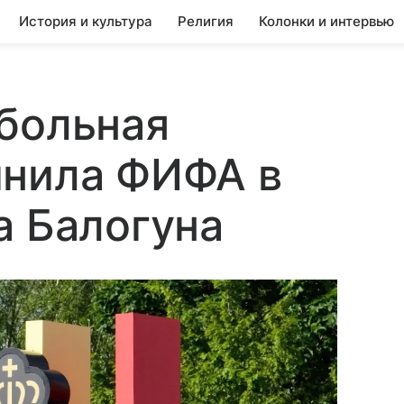
История и культура
Религия
Колонки и интервью
больная
инила ФИФА в
а Балогуна