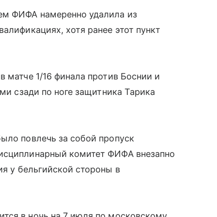
ем ФИФА намеренно удалила из
валификациях, хотя ранее этот пункт
в матче 1/16 финала против Боснии и
ами сзади по ноге защитника Тарика
ыло повлечь за собой пропуск
дисциплинарный комитет ФИФА внезапно
ия у бельгийской стороны в
тся в ночь на 7 июля по московскому