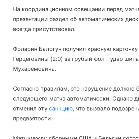
На координационном совещании перед матч
презентации раздел об автоматических диск
всегда присутствовал.
Фоларин Балогун получил красную карточку 
Герцеговины (2:0) за грубый фол - удар шип
Мухаремовича.
Согласно правилам, это нарушение должно б
следующего матча автоматически. Однако 
отменил эту
санкцию
, что вызвало подозрен
предвзятости.
Матч между сборными США и Бельгии состои