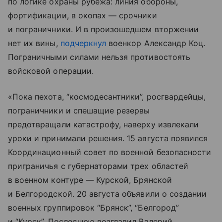
по логике охраны рубежа: линия обороны,
фортификации, в окопах — срочники
и пограничники. И в произошедшем вторжении
нет их вины,
подчеркнул
военкор Александр Коц.
Пограничными силами нельзя противостоять
войсковой операции.
«Пока пехота, “космодесантники”, росгвардейцы,
пограничники и спешащие резервы
предотвращали катастрофу, наверху извлекали
уроки и принимали решения. 15 августа появился
Координационный совет по военной безопасности
приграничья с губернаторами трех областей
в военном контуре — Курской, Брянской
и Белгородской. 20 августа объявили о создании
военных группировок “Брянск”, “Белгород”
и “Курск”. Последнюю возглавил Валерий